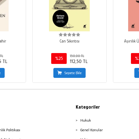
ehir
Can Sıkıntısı
Aşırılık 
TL
150,00 TL
%25
%
5 TL
112,50 TL
e
Sepete Ekle
Kategoriler
Hukuk
nlik Politikası
Genel Konular