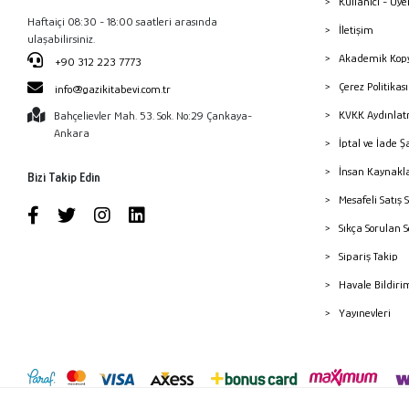
Kullanıcı - Üye
Haftaiçi 08:30 - 18:00 saatleri arasında
İletişim
ulaşabilirsiniz.
Akademik Kopy
+90 312 223 7773
Çerez Politika
info@gazikitabevi.com.tr
KVKK Aydınlat
Bahçelievler Mah. 53. Sok. No:29 Çankaya-
Ankara
İptal ve İade Ş
İnsan Kaynakl
Bizi Takip Edin
Mesafeli Satış 
Sıkça Sorulan 
Sipariş Takip
Havale Bildiri
Yayınevleri