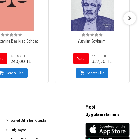
Üzerine Beş Kısa Sohbet
Yüzyılın Soykırımı
320,00 TL
450,00 TL
25
%25
240,00 TL
337,50 TL
Sepete Ekle
Sepete Ekle
Mobil
Uygulamalarımız
Sosyal Bilimler Kitapları
Bilgisayar