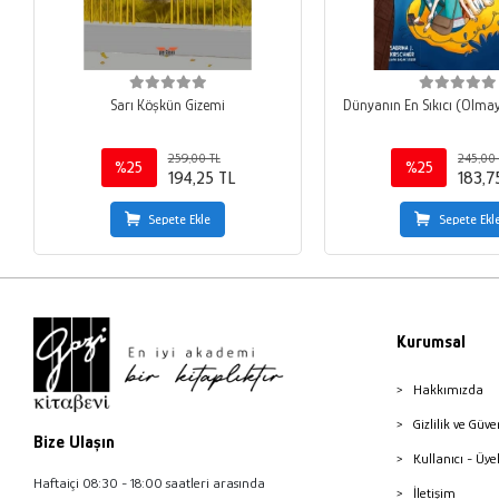
Sarı Köşkün Gizemi
Dünyanın En Sıkıcı (Olma
259,00 TL
245,00 
%25
%25
194,25 TL
183,7
Sepete Ekle
Sepete Ekl
Kurumsal
Hakkımızda
Gizlilik ve Güve
Bize Ulaşın
Kullanıcı - Üye
Haftaiçi 08:30 - 18:00 saatleri arasında
İletişim