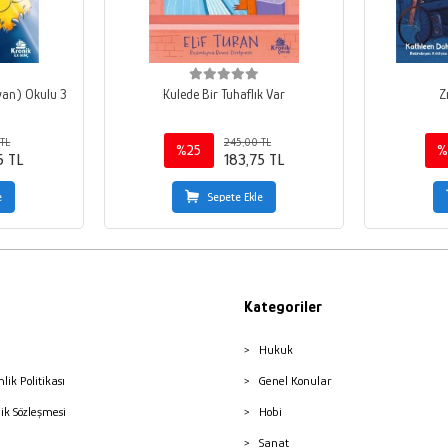
yan) Okulu 3
Kulede Bir Tuhaflık Var
Z
TL
245,00 TL
%25
%
5 TL
183,75 TL
e
Sepete Ekle
Kategoriler
Hukuk
nlik Politikası
Genel Konular
lik Sözleşmesi
Hobi
Sanat