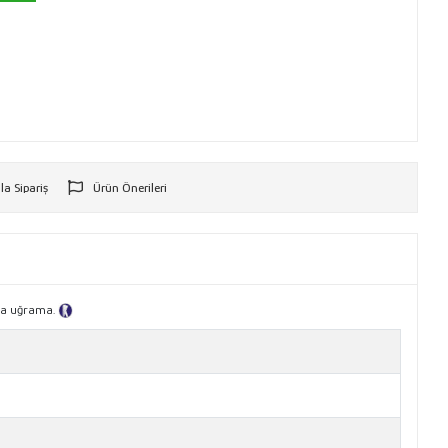
la Sipariş
Ürün Önerileri
r
ına uğrama.
Tanıtım Metni