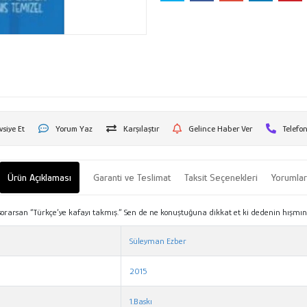
vsiye Et
Yorum Yaz
Karşılaştır
Gelince Haber Ver
Telefon
Ürün Açıklaması
Garanti ve Teslimat
Taksit Seçenekleri
Yorumla
sorarsan “Türkçe’ye kafayı takmış.” Sen de ne konuştuğuna dikkat et ki dedenin hışm
Süleyman Ezber
2015
1.Baskı