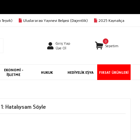
 Teşvik)
Uluslararası Yayınevi Belgesi (Doçentlik)
2025 Kaynakça
0
Giriş Yap
Sepetim
Üye Ol
EKONOMİ -
HUKUK
HEDİYELİK EŞYA
FIRSAT ÜRÜNLERİ
İŞLETME
1: Hatalıysam Söyle