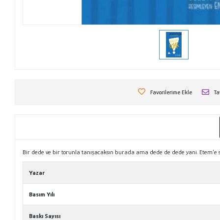
Favorilerime Ekle
Ta
Bir dede ve bir torunla tanışacaksın burada ama dede de dede yani. Etem’e 
Yazar
Basım Yılı
Baskı Sayısı