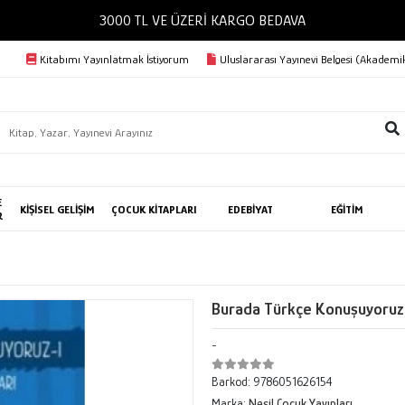
3000 TL VE ÜZERİ KARGO BEDAVA
Kitabımı Yayınlatmak İstiyorum
Uluslararası Yayınevi Belgesi (Akademik
E
KİŞİSEL GELİŞİM
ÇOCUK KİTAPLARI
EDEBİYAT
EĞİTİM
R
Burada Türkçe Konuşuyoruz 
-
Barkod:
9786051626154
Marka:
Nesil Çocuk Yayınları