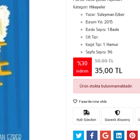
Kategori:
Hikayeler
Yazar:
Süleyman Ezber
Basım Yılı:
2015
Baskı Sayısı:
1.Baskı
Cilt Tipi:
Kağıt Tipi:
1. Hamur
Sayfa Sayısı:
96
50,00 TL
%30
35,00 TL
indirim
Ürün stokta bulunmamaktadır.
Favorilerime ekle
Hızlı Gönderi
Güvenli Alışveriş