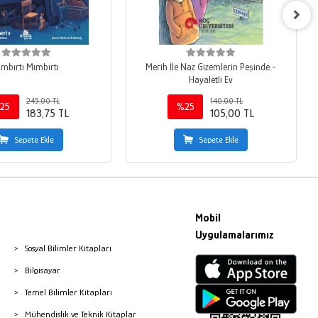
ımbırtı Mımbırtı
Merih İle Naz Gizemlerin Peşinde -
Hayaletli Ev
245,00 TL
140,00 TL
25
%25
183,75 TL
105,00 TL
Sepete Ekle
Sepete Ekle
Mobil
Uygulamalarımız
Sosyal Bilimler Kitapları
Bilgisayar
Temel Bilimler Kitapları
Mühendislik ve Teknik Kitaplar