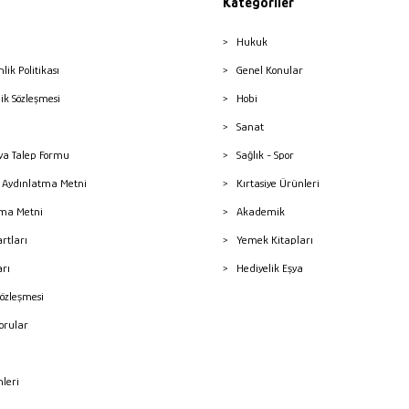
Kategoriler
Hukuk
nlik Politikası
Genel Konular
lik Sözleşmesi
Hobi
Sanat
a Talep Formu
Sağlık - Spor
sı Aydınlatma Metni
Kırtasiye Ürünleri
ma Metni
Akademik
artları
Yemek Kitapları
arı
Hediyelik Eşya
Sözleşmesi
Sorular
mleri