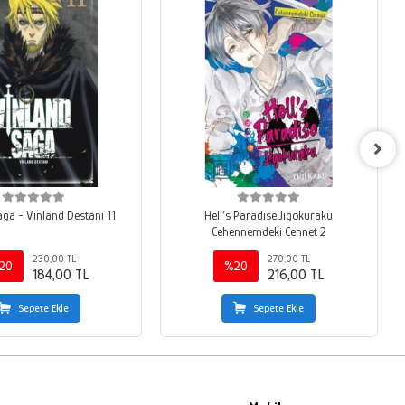
aga - Vinland Destanı 11
Hell’s Paradise Jigokuraku
Cehennemdeki Cennet 2
230,00 TL
270,00 TL
20
%20
184,00 TL
216,00 TL
Sepete Ekle
Sepete Ekle