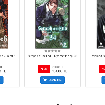
o Günleri 6
Seraph Of The End – Kıyamet Meleği 34
Vinland S
TL
230,00 TL
%20
%
0 TL
184,00 TL
e
Sepete Ekle