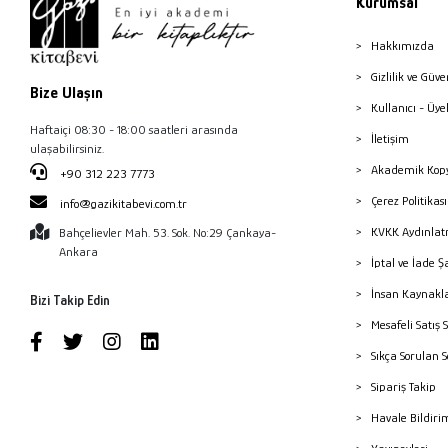
Kurumsal
Hakkımızda
Gizlilik ve Güve
Bize Ulaşın
Kullanıcı - Üye
Haftaiçi 08:30 - 18:00 saatleri arasında
İletişim
ulaşabilirsiniz.
Akademik Kopy
+90 312 223 7773
Çerez Politika
info@gazikitabevi.com.tr
KVKK Aydınlat
Bahçelievler Mah. 53. Sok. No:29 Çankaya-
Ankara
İptal ve İade Ş
İnsan Kaynakl
Bizi Takip Edin
Mesafeli Satış 
Sıkça Sorulan 
Sipariş Takip
Havale Bildiri