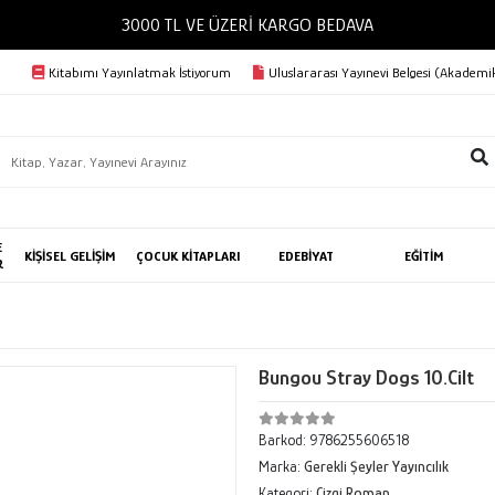
3000 TL VE ÜZERİ KARGO BEDAVA
Kitabımı Yayınlatmak İstiyorum
Uluslararası Yayınevi Belgesi (Akademik
E
KİŞİSEL GELİŞİM
ÇOCUK KİTAPLARI
EDEBİYAT
EĞİTİM
R
Bungou Stray Dogs 10.Cilt
Barkod:
9786255606518
Marka:
Gerekli Şeyler Yayıncılık
Kategori:
Çizgi Roman