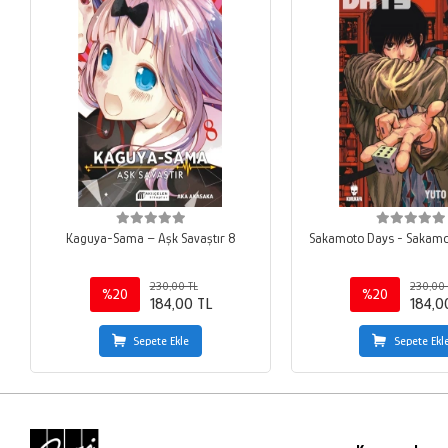
Kaguya-Sama – Aşk Savaştır 8
Sakamoto Days - Sakamot
230,00 TL
230,00 
%20
%20
184,00 TL
184,0
Sepete Ekle
Sepete Ekl