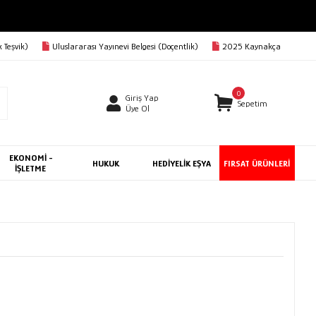
 Teşvik)
Uluslararası Yayınevi Belgesi (Doçentlik)
2025 Kaynakça
0
Giriş Yap
Sepetim
Üye Ol
EKONOMİ -
HUKUK
HEDİYELİK EŞYA
FIRSAT ÜRÜNLERİ
İŞLETME