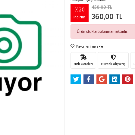
450,00 TL
%20
360,00 TL
indirim
Ürün stokta bulunmamaktadır.
Favorilerime ekle
Hızlı Gönderi
Güvenli Alışveriş