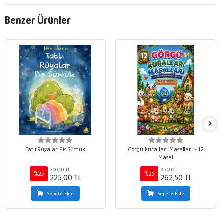
Benzer Ürünler
Tatlı Rüyalar Pis Sümük
Görgü Kuralları Masalları - 12
Masal
300,00 TL
350,00 TL
%25
%25
225,00 TL
262,50 TL
Sepete Ekle
Sepete Ekle