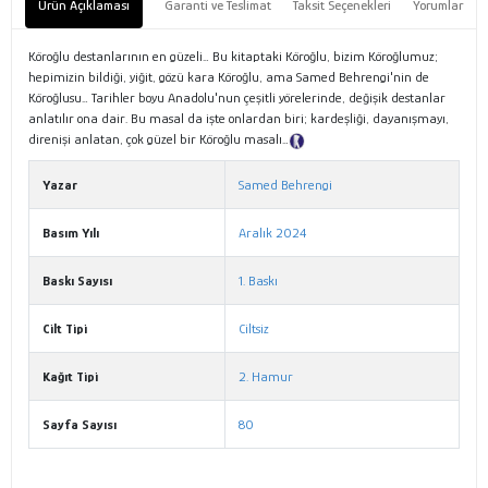
Ürün Açıklaması
Garanti ve Teslimat
Taksit Seçenekleri
Yorumlar
Köroğlu destanlarının en güzeli… Bu kitaptaki Köroğlu, bizim Köroğlumuz;
hepimizin bildiği, yiğit, gözü kara Köroğlu, ama Samed Behrengi'nin de
Köroğlusu… Tarihler boyu Anadolu'nun çeşitli yörelerinde, değişik destanlar
anlatılır ona dair. Bu masal da işte onlardan biri; kardeşliği, dayanışmayı,
direnişi anlatan, çok güzel bir Köroğlu masalı…
Tanıtım Metni
Yazar
Samed Behrengi
Basım Yılı
Aralık 2024
Baskı Sayısı
1. Baskı
Cilt Tipi
Ciltsiz
Kağıt Tipi
2. Hamur
Sayfa Sayısı
80