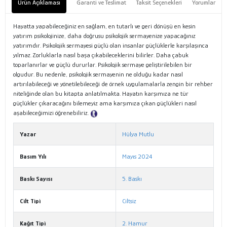
Ürün Açıklaması
Garanti ve Teslimat
Taksit Seçenekleri
Yorumlar
Hayatta yapabileceğiniz en sağlam, en tutarlı ve geri dönüşü en kesin
yatırım psikolojinize, daha doğrusu psikolojik sermayenize yapacağınız
yatırımdır. Psikolojik sermayesi güçlü olan insanlar güçlüklerle karşılaşınca
yılmaz. Zorluklarla nasıl başa çıkabileceklerini bilirler. Daha çabuk
toparlanırlar ve güçlü dururlar. Psikolojik sermaye geliştirilebilen bir
olgudur. Bu nedenle, psikolojik sermayenin ne olduğu kadar nasıl
artırılabileceği ve yönetilebileceği de örnek uygulamalarla zengin bir rehber
niteliğinde olan bu kitapta anlatılmakta. Hayatın karşımıza ne tür
güçlükler çıkaracağını bilemeyiz ama karşımıza çıkan güçlükleri nasıl
aşabileceğimizi öğrenebiliriz.
Tanıtım Metni
Yazar
Hülya Mutlu
Basım Yılı
Mayıs 2024
Baskı Sayısı
5. Baskı
Cilt Tipi
Ciltsiz
Kağıt Tipi
2. Hamur