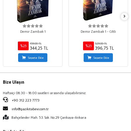
Demir Zambak 1
Demir Zambak 1 - Ciltli
459,00 TL
529,00 TL
%25
%25
344,25 TL
396,75 TL
Sepete Ekle
Sepete Ekle
Bize Ulaşın
Haftaiçi 08:30 - 18:00 saatleri arasında ulaşabilirsiniz.
+90 312 223 7773
info@gazikitabevi.com.tr
Bahçelievler Mah. 53. Sok. No:29 Çankaya-Ankara