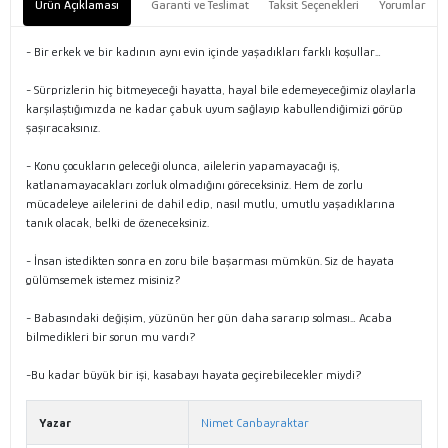
Ürün Açıklaması
Garanti ve Teslimat
Taksit Seçenekleri
Yorumlar
- Bir erkek ve bir kadının aynı evin içinde yaşadıkları farklı koşullar…
- Sürprizlerin hiç bitmeyeceği hayatta, hayal bile edemeyeceğimiz olaylarla
karşılaştığımızda ne kadar çabuk uyum sağlayıp kabullendiğimizi görüp
şaşıracaksınız.
- Konu çocukların geleceği olunca, ailelerin yapamayacağı iş,
katlanamayacakları zorluk olmadığını göreceksiniz. Hem de zorlu
mücadeleye ailelerini de dahil edip, nasıl mutlu, umutlu yaşadıklarına
tanık olacak, belki de özeneceksiniz.
- İnsan istedikten sonra en zoru bile başarması mümkün. Siz de hayata
gülümsemek istemez misiniz?
- Babasındaki değişim, yüzünün her gün daha sararıp solması… Acaba
bilmedikleri bir sorun mu vardı?
-Bu kadar büyük bir işi, kasabayı hayata geçirebilecekler miydi?
Yazar
Nimet Canbayraktar