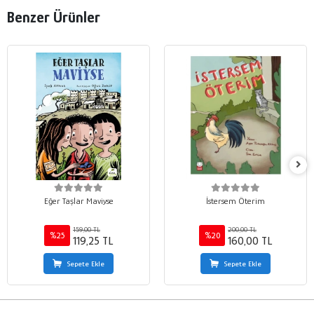
Benzer Ürünler
Eğer Taşlar Maviyse
İstersem Öterim
159,00 TL
200,00 TL
%25
%20
119,25 TL
160,00 TL
Sepete Ekle
Sepete Ekle