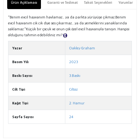
Ürün Açıklaması
Garanti ve Teslimat
Taksit Seçenekleri
Yorumlar
“Benim evcil hayvanım havlamaz… ya da parkta yürüyüşe çıkmaz.Benim
evcil hayvanım cik cik diye ses çıkarmaz… ya da yemeklerini yanaklarında
saklamaz.”Küçük bir çocuk ve onun çok özel evcil hayvanıyla tanışın. Hangisi
olduğunu tahmin edebildiniz mi?
Tanıtım Metni
Yazar
Oakley Graham
Basım Yılı
2023
Baskı Sayısı
3.Baskı
Cilt Tipi
Ciltsiz
Kağıt Tipi
2. Hamur
Sayfa Sayısı
24