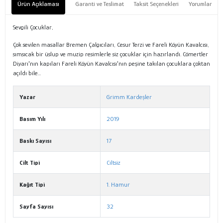
Ürün Açıklaması
Garanti ve Teslimat
Taksit Seçenekleri
Yorumlar
Sevgili Çocuklar,
Çok sevilen masallar Bremen Çalgıcıları, Cesur Terzi ve Fareli Köyün Kavalcısı,
sımsıcak bir üslup ve muzip resimlerle siz çocuklar için hazırlandı. Cömertler
Diyarı'nın kapıları Fareli Köyün Kavalcısı'nın peşine takılan çocuklara çoktan
açıldı bile...
Yazar
Grimm Kardeşler
Basım Yılı
2019
Baskı Sayısı
17
Cilt Tipi
Ciltsiz
Kağıt Tipi
1. Hamur
Sayfa Sayısı
32