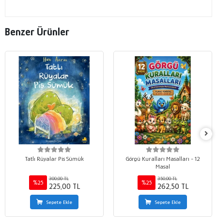
Benzer Ürünler
Tatlı Rüyalar Pis Sümük
Görgü Kuralları Masalları - 12
Masal
300,00 TL
350,00 TL
%25
%25
225,00 TL
262,50 TL
Sepete Ekle
Sepete Ekle