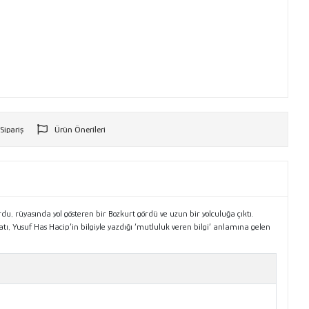
 Sipariş
Ürün Önerileri
r
, rüyasında yol gösteren bir Bozkurt gördü ve uzun bir yolculuğa çıktı.
anlatı, Yusuf Has Hacip’in bilgiyle yazdığı ‘mutluluk veren bilgi’ anlamına gelen