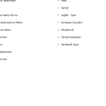
lik Sözleşmesi
Hobi
Sanat
a Talep Formu
Sağlık - Spor
sı Aydınlatma Metni
Kırtasiye Ürünleri
ma Metni
Akademik
artları
Yemek Kitapları
arı
Hediyelik Eşya
Sözleşmesi
Sorular
mleri
superKET E-ticaret ve Pazaryeri Entegrasyon Çözümleri