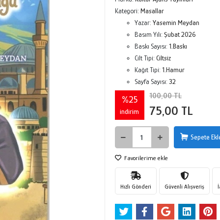
Kategori:
Masallar
Yazar:
Yasemin Meydan
Basım Yılı:
Şubat 2026
Baskı Sayısı:
1.Baskı
Cilt Tipi:
Ciltsiz
Kağıt Tipi:
1.Hamur
Sayfa Sayısı:
32
100,00 TL
%25
75,00 TL
indirim
Sepete Ekl
Favorilerime ekle
Hızlı Gönderi
Güvenli Alışveriş