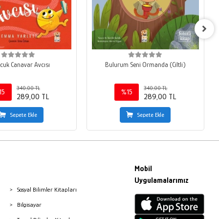
cuk Canavar Avcısı
Bulurum Seni Ormanda (Ciltli)
340,00 TL
340,00 TL
15
%15
289,00 TL
289,00 TL
Sepete Ekle
Sepete Ekle
Mobil
Uygulamalarımız
Sosyal Bilimler Kitapları
Bilgisayar