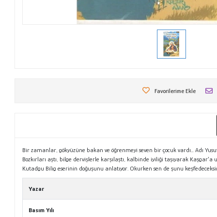
Favorilerime Ekle
Bir zamanlar, gökyüzüne bakan ve öğrenmeyi seven bir çocuk vardı… Adı Yusuf’t
Bozkırları aştı, bilge dervişlerle karşılaştı, kalbinde iyiliği taşıyarak Kaşgar’a
Kutadgu Bilig eserinin doğuşunu anlatıyor. Okurken sen de şunu keşfedeceksin:
Yazar
Basım Yılı