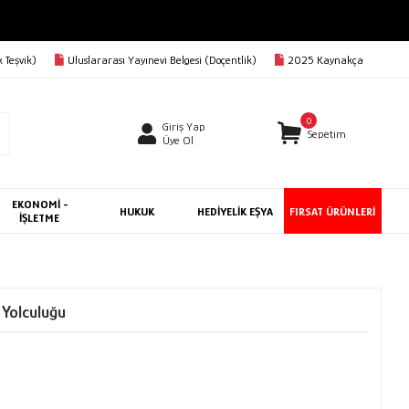
AVA
 Teşvik)
Uluslararası Yayınevi Belgesi (Doçentlik)
2025 Kaynakça
0
Giriş Yap
Sepetim
Üye Ol
EKONOMİ -
HUKUK
HEDİYELİK EŞYA
FIRSAT ÜRÜNLERİ
İŞLETME
 Yolculuğu