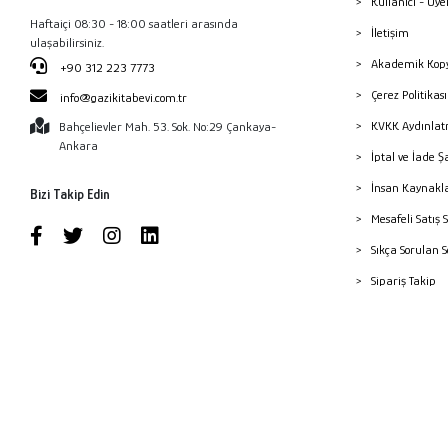
Kullanıcı - Üye
Haftaiçi 08:30 - 18:00 saatleri arasında
İletişim
ulaşabilirsiniz.
Akademik Kopy
+90 312 223 7773
Çerez Politika
info@gazikitabevi.com.tr
KVKK Aydınlat
Bahçelievler Mah. 53. Sok. No:29 Çankaya-
Ankara
İptal ve İade Ş
İnsan Kaynakl
Bizi Takip Edin
Mesafeli Satış 
Sıkça Sorulan 
Sipariş Takip
Havale Bildiri
Yayınevleri