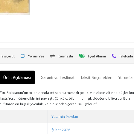
Tavsiye Et
Yorum Yaz
Karşılaştır
Fiyat Alarmı
Telefonla
Ürün Açıklaması
Garanti ve Teslimat
Taksit Seçenekleri
Yorumla
u. Balasagun’un sokaklarında yetişen bu meraklı çocuk, yıldızların altında düşler kurdu
 ulaştı. Yusuf, öğrendiklerini paylaştı. Çünkü o, bilginin bir ışık olduğunu biliyordu. Bu 
 “Bazen en büyük yolculuk, kalbin içinden geçen ışıklı yoldur.”
Yasemin Meydan
Şubat 2026