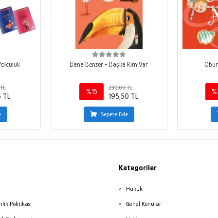
Yolculuk
Bana Benzer - Başka Kim Var
Obur
 TL
230,00 TL
%15
%
5 TL
195,50 TL
e
Sepete Ekle
Kategoriler
Hukuk
nlik Politikası
Genel Konular