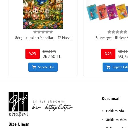
Görgü Kuralları Masalları - 12 Masal
Bilinmeyen Ülkelere 
350,00 TL
125,00
%25
%25
262,50 TL
93,7
Sepete Ekle
Sepete Ekl
Kurumsal
Hakkımızda
Gizlilik ve Güve
Bize Ulaşın