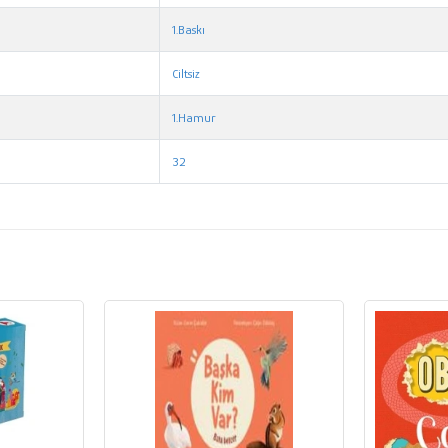
1.Baskı
Ciltsiz
1.Hamur
32