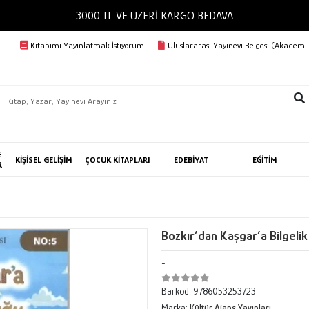
3000 TL VE ÜZERİ KARGO BED
Kitabımı Yayınlatmak İstiyorum
Uluslararası Yayınevi Belgesi (Akademik
E
KİŞİSEL GELİŞİM
ÇOCUK KİTAPLARI
EDEBİYAT
EĞİTİM
R
Bozkır’dan Kaşgar’a Bilgelik
-
Barkod:
9786053253723
Marka:
Kültür Ajans Yayınları