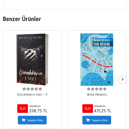
Benzer Ürünler
Günahkârın Esiri - 5
Veda Mevsimi
345,00 TL
575,00 TL
%25
%25
258,75 TL
431,25 TL
Sepete Ekle
Sepete Ekle