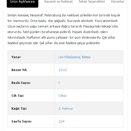
Ürün Açıklaması
Garanti ve Teslimat
Taksit Seçenekleri
Yorumlar
Simon İvanoviç Nevzorof, Petersburg´da nakliyat şirketlerinin birinde küçük
bir memurdu. Orta boylu, dar göğüslü, buruşuk alınlıydı. Yüzü sevimliydi.
Uzun saçlarını çoğu zaman arkaya doğru tarardı. Mayaçenski Sokağı’nda
otururdu. Tatil günleri birahaneye giderdi. Hayatı düzenliydi, işleri
tıkırındaydı. Haftanın altı günü çalışıyor, bir gün dinleniyordu. Çok yıllar
böylece geçmişti işte. Çok yıllar da yine böylece geçip gidecekti.
Yazar
Lev Nikolayeviç Tolstoy
Basım Yılı
2022
Baskı Sayısı
1
Cilt Tipi
Ciltsiz
Kağıt Tipi
2. Hamur
Sayfa Sayısı
224