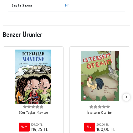
Sayfa Sayısı
144
Benzer Ürünler
Eğer Taşlar Maviyse
İstersem Öterim
159,00 TL
200,00 TL
%25
%20
119,25 TL
160,00 TL