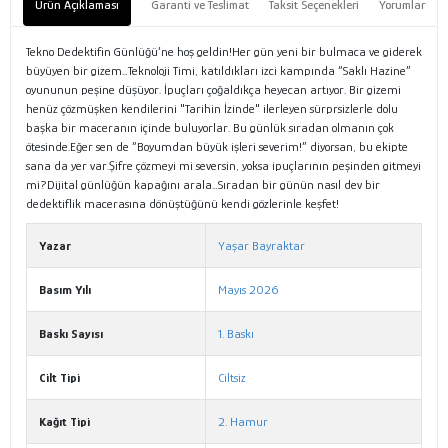
Ürün Açıklaması
Garanti ve Teslimat
Taksit Seçenekleri
Yorumlar
Tekno Dedektifin Günlüğü’ne hoş geldin!Her gün yeni bir bulmaca ve giderek
büyüyen bir gizem…Teknoloji Timi, katıldıkları izci kampında “Saklı Hazine”
oyununun peşine düşüyor. İpuçları çoğaldıkça heyecan artıyor. Bir gizemi
henüz çözmüşken kendilerini "Tarihin İzinde" ilerleyen sürprsizlerle dolu
başka bir maceranın içinde buluyorlar. Bu günlük sıradan olmanın çok
ötesinde.Eğer sen de “Boyumdan büyük işleri severim!” diyorsan, bu ekipte
sana da yer var.Şifre çözmeyi mi seversin, yoksa ipuçlarının peşinden gitmeyi
mi?Dijital günlüğün kapağını arala…Sıradan bir günün nasıl dev bir
dedektiflik macerasına dönüştüğünü kendi gözlerinle keşfet!
Yazar
Yaşar Bayraktar
Basım Yılı
Mayıs 2026
Baskı Sayısı
1. Baskı
Cilt Tipi
Ciltsiz
Kağıt Tipi
2. Hamur