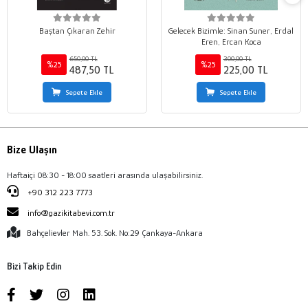
Baştan Çıkaran Zehir
Gelecek Bizimle: Sinan Suner, Erdal
Eren, Ercan Koca
650,00 TL
300,00 TL
%25
%25
487,50 TL
225,00 TL
Sepete Ekle
Sepete Ekle
Bize Ulaşın
Haftaiçi 08:30 - 18:00 saatleri arasında ulaşabilirsiniz.
+90 312 223 7773
info@gazikitabevi.com.tr
Bahçelievler Mah. 53. Sok. No:29 Çankaya-Ankara
Bizi Takip Edin