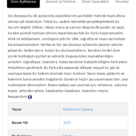
Ürün Açıklaması
Garanti ve Teslimat
Taksit Seçenekleri
Yorumlar
Dış dünyaya bu ilk açılışımda yaşadıklarımı günlükler halinde kayıt altına
almayı çok istiyordum. Fakat bu, sadece istemekle gerçekleşebilecek bir
durum değildi. Dikkat, rikkat, enerji ve zaman istiyordu.İlk günler zor geçti,
bırakın günlük tutmayı zihnimi toparlamayı bile bir türlü başaramadım.
Artık ne bekliyorsam, umduğum gibi bir ülke, coğrafya ve insan sarmalıyla
karşılaşamamıştım. Herkes ve her şey olumsuz anlamda üstüme üstüme
geliyordu. Neden sonra, bütün bu olumsuzlukların, kendimi birden bire
içinde bulduğum gurbet ve yalnızlık duygusundan kaynaklandığını
anladım. Coğrafyaya, insanlara, hatta kendime haksızlık ettiğimi fark ettim.
Mükafatım gecikmedi. Bu fark ediş sayesinde dikkate meyyal bir göz ile
yazmaya teşne bir kalemi önümde hazır buldum. Sözün kısası, gözlerim ve
kalemim bana yeniden bağışlandı. Günlerce hiçbir şey yazamayan ben, yazı
makinesine dönmüştüm. Bazen sadece yazı yazmak için rahatıma, uykuma
kıyıyor, şehirden şehire, kasabadan kasabaya, insandan insana
koşuyordum.
Tanıtım Metni
Yazar
Muharrem Dayanç
Basım Yılı
2015
Baskı Sayısı
1.Baskı