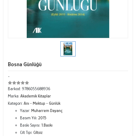
Bosna Günlüğü
-
Barkod:
9786055688936
Marka:
Akademik Kitaplar
Kategori:
Anı - Mektup - Günlük
Yazar:
Muharrem Dayanç
Basım Yılı:
2015
Baskı Sayısı:
1.Baskı
Cilt Tipi:
Ciltsiz