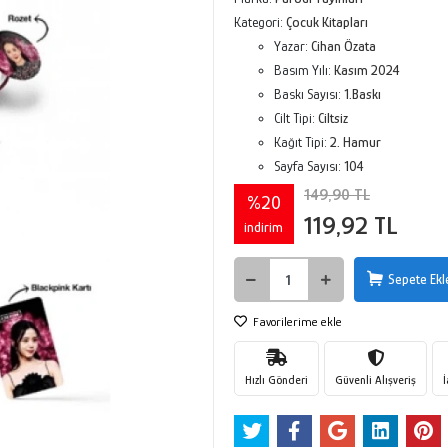
Kategori:
Çocuk Kitapları
Yazar:
Cihan Özata
Basım Yılı:
Kasım 2024
Baskı Sayısı:
1.Baskı
Cilt Tipi:
Ciltsiz
Kağıt Tipi:
2. Hamur
Sayfa Sayısı:
104
149,90 TL
%20
119,92 TL
indirim
Sepete Ekl
Favorilerime ekle
Hızlı Gönderi
Güvenli Alışveriş