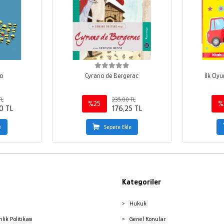
o
Cyrano de Bergerac
İlk Oyu
TL
235,00 TL
%25
%
0 TL
176,25 TL
e
Sepete Ekle
Kategoriler
Hukuk
nlik Politikası
Genel Konular