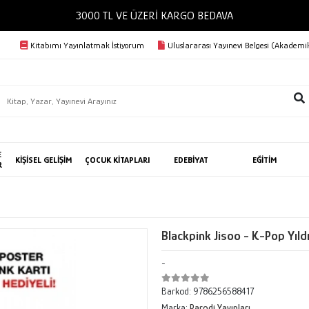
3000 TL VE ÜZERİ KARGO BEDAVA
Kitabımı Yayınlatmak İstiyorum
Uluslararası Yayınevi Belgesi (Akademik
E
KİŞİSEL GELİŞİM
ÇOCUK KİTAPLARI
EDEBİYAT
EĞİTİM
R
Blackpink Jisoo - K-Pop Yıldı
-
Barkod:
9786256588417
Marka:
Parodi Yayınları