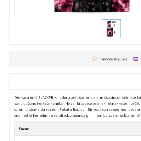
Favorilerime Ekle
Dünyaca ünlü BLACKPINK’in duru sesi Jisoo, zorlukların üstesinden gelmeye k
var olduğunu herkese kanıtlar. Ne var ki sadece yetenekli olmak yeterli değil
sorumluluğuyla da yüzleşir. Fakat o Jisoo’dur. Bir kez olsun vazgeçmez, pes etm
onun attığı her adımda kendi yolculuğunuz için ilham bulacaksınız.İşte şimdi! 
Yazar