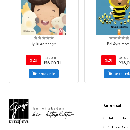
İyi Ki Arkadaşız
Bal Ayısı Mom
195,00 TL
285,00 
%20
%20
156,00 TL
228,0
Sepete Ekle
Sepete Ekl
Kurumsal
Hakkımızda
Gizlilik ve Güve