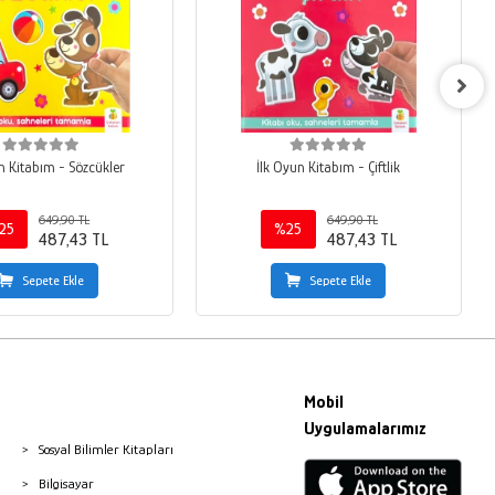
n Kitabım - Sözcükler
İlk Oyun Kitabım - Çiftlik
649,90 TL
649,90 TL
25
%25
487,43 TL
487,43 TL
Sepete Ekle
Sepete Ekle
Mobil
Uygulamalarımız
Sosyal Bilimler Kitapları
Bilgisayar