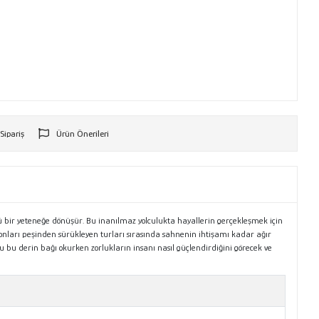
 Sipariş
Ürün Önerileri
r
 bir yeteneğe dönüşür. Bu inanılmaz yolculukta hayallerin gerçekleşmek için
yonları peşinden sürükleyen turları sırasında sahnenin ihtişamı kadar ağır
ğu bu derin bağı okurken zorlukların insanı nasıl güçlendirdiğini görecek ve