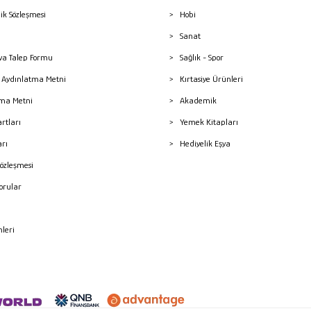
lik Sözleşmesi
Hobi
Sanat
a Talep Formu
Sağlık - Spor
sı Aydınlatma Metni
Kırtasiye Ürünleri
ma Metni
Akademik
artları
Yemek Kitapları
arı
Hediyelik Eşya
Sözleşmesi
Sorular
mleri