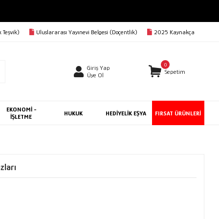
 Teşvik)
Uluslararası Yayınevi Belgesi (Doçentlik)
2025 Kaynakça
0
Giriş Yap
Sepetim
Üye Ol
EKONOMİ -
HUKUK
HEDİYELİK EŞYA
FIRSAT ÜRÜNLERİ
İŞLETME
zları