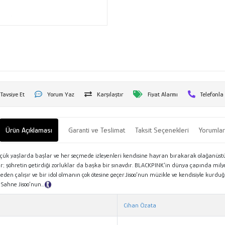
Tavsiye Et
Yorum Yaz
Karşılaştır
Fiyat Alarmı
Telefonla
Ürün Açıklaması
Garanti ve Teslimat
Taksit Seçenekleri
Yorumla
üçük yaşlarda başlar ve her seçmede izleyenleri kendisine hayran bırakarak olağanüstü
dir; şöhretin getirdiği zorluklar da başka bir sınavdır. BLACKPINK’in dünya çapında mil
eden çalışır ve bir idol olmanın çok ötesine geçer.Jisoo’nun müzikle ve kendisiyle kurdu
Sahne Jisoo’nun...
Tanıtım Metni
Cihan Özata