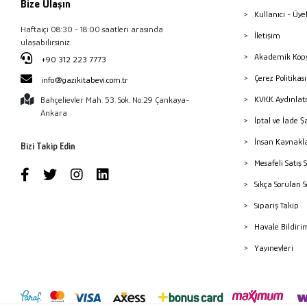
Bize Ulaşın
Kullanıcı - Üye
Haftaiçi 08:30 - 18:00 saatleri arasında
İletişim
ulaşabilirsiniz.
Akademik Kopy
+90 312 223 7773
Çerez Politika
info@gazikitabevi.com.tr
KVKK Aydınlat
Bahçelievler Mah. 53. Sok. No:29 Çankaya-
Ankara
İptal ve İade Ş
İnsan Kaynakl
Bizi Takip Edin
Mesafeli Satış 
Sıkça Sorulan 
Sipariş Takip
Havale Bildiri
Yayınevleri