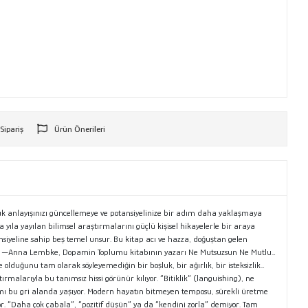
 Sipariş
Ürün Önerileri
r
uluk anlayışınızı güncellemeye ve potansiyelinize bir adım daha yaklaşmaya
yıla yayılan bilimsel araştırmalarını güçlü kişisel hikayelerle bir araya
iyeline sahip beş temel unsur. Bu kitap acı ve hazza, doğuştan gelen
recek.” —Anna Lembke, Dopamin Toplumu kitabının yazarı Ne Mutsuzsun Ne Mutlu…
lduğunu tam olarak söyleyemediğin bir boşluk, bir ağırlık, bir isteksizlik…
malarıyla bu tanımsız hissi görünür kılıyor. “Bitiklik” (languishing), ne
r kısmı bu gri alanda yaşıyor. Modern hayatın bitmeyen temposu, sürekli üretme
yor. “Daha çok çabala”, “pozitif düşün” ya da “kendini zorla” demiyor. Tam