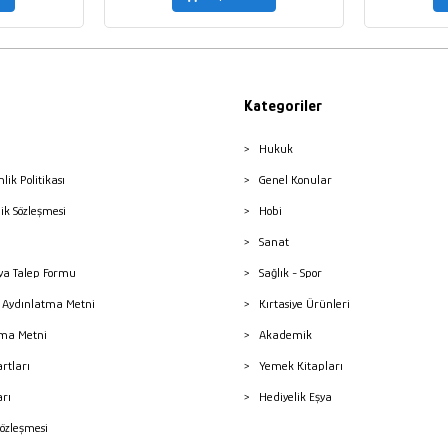
Kategoriler
Hukuk
nlik Politikası
Genel Konular
lik Sözleşmesi
Hobi
Sanat
a Talep Formu
Sağlık - Spor
sı Aydınlatma Metni
Kırtasiye Ürünleri
ma Metni
Akademik
artları
Yemek Kitapları
arı
Hediyelik Eşya
Sözleşmesi