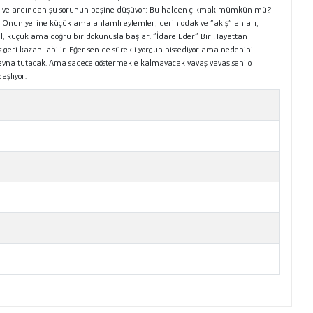
aşlıyor ve ardından şu sorunun peşine düşüyor: Bu halden çıkmak mümkün mü?
r. Onun yerine küçük ama anlamlı eylemler, derin odak ve “akış” anları,
l, küçük ama doğru bir dokunuşla başlar. “İdare Eder” Bir Hayattan
s geri kazanılabilir. Eğer sen de sürekli yorgun hissediyor ama nedenini
na ayna tutacak. Ama sadece göstermekle kalmayacak yavaş yavaş seni o
aşlıyor.