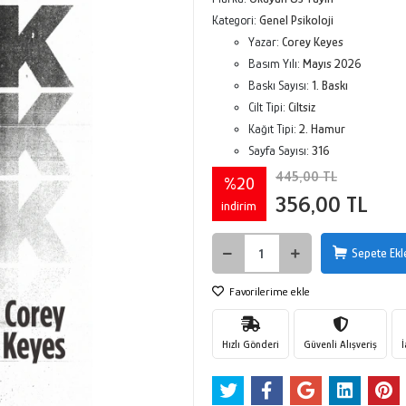
Kategori:
Genel Psikoloji
Yazar:
Corey Keyes
Basım Yılı:
Mayıs 2026
Baskı Sayısı:
1. Baskı
Cilt Tipi:
Ciltsiz
Kağıt Tipi:
2. Hamur
Sayfa Sayısı:
316
445,00 TL
%20
356,00 TL
indirim
Sepete Ekl
Favorilerime ekle
Hızlı Gönderi
Güvenli Alışveriş