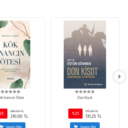
ök İnancın Ötesi
Don Kişot
280,00 TL
175,00 TL
25
%25
210,00 TL
131,25 TL
Sepete Ekle
Sepete Ekle