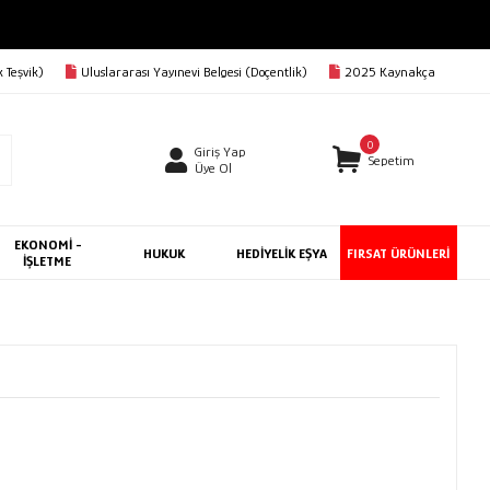
RGO BEDAVA
 Teşvik)
Uluslararası Yayınevi Belgesi (Doçentlik)
2025 Kaynakça
0
Giriş Yap
Sepetim
Üye Ol
EKONOMİ -
HUKUK
HEDİYELİK EŞYA
FIRSAT ÜRÜNLERİ
İŞLETME