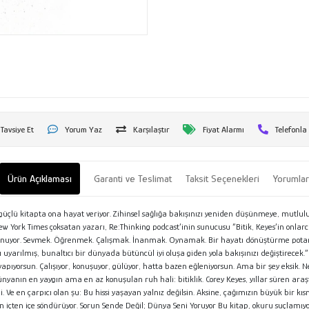
Tavsiye Et
Yorum Yaz
Karşılaştır
Fiyat Alarmı
Telefonla
Ürün Açıklaması
Garanti ve Teslimat
Taksit Seçenekleri
Yorumla
u güçlü kitapta ona hayat veriyor. Zihinsel sağlığa bakışınızı yeniden düşünmeye, mutl
York Times çoksatan yazarı, Re:Thinking podcast’inin sunucusu “Bitik, Keyes’in onlarca 
sunuyor. Sevmek. Öğrenmek. Çalışmak. İnanmak. Oynamak. Bir hayatı dönüştürme potans
ırı uyarılmış, bunaltıcı bir dünyada bütüncül iyi oluşa giden yola bakışınızı değişti
orsun. Çalışıyor, konuşuyor, gülüyor, hatta bazen eğleniyorsun. Ama bir şey eksik. Ne o
anın en yaygın ama en az konuşulan ruh hali: bitiklik. Corey Keyes, yıllar süren araştır
ali. Ve en çarpıcı olan şu: Bu hissi yaşayan yalnız değilsin. Aksine, çağımızın büyük bi
den içten içe söndürüyor. Sorun Sende Değil; Dünya Seni Yoruyor Bu kitap, okuru suçlamı