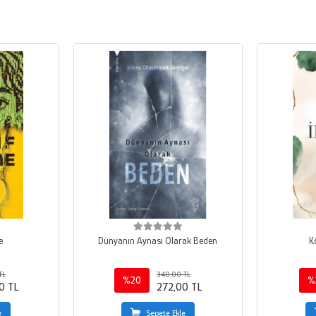
e
Dünyanın Aynası Olarak Beden
K
TL
340,00 TL
%20
%
0 TL
272,00 TL
e
Sepete Ekle