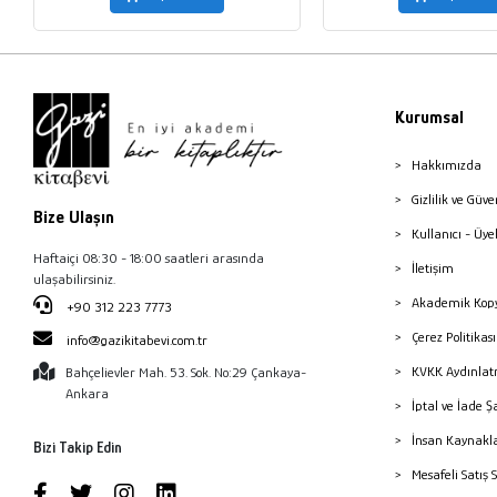
Kurumsal
Hakkımızda
Gizlilik ve Güve
Bize Ulaşın
Kullanıcı - Üye
Haftaiçi 08:30 - 18:00 saatleri arasında
İletişim
ulaşabilirsiniz.
Akademik Kopy
+90 312 223 7773
Çerez Politika
info@gazikitabevi.com.tr
KVKK Aydınlat
Bahçelievler Mah. 53. Sok. No:29 Çankaya-
Ankara
İptal ve İade Ş
İnsan Kaynakl
Bizi Takip Edin
Mesafeli Satış 