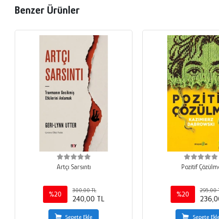
Benzer Ürünler
Artçı Sarsıntı
Pozitif Çözülm
300,00 TL
295,00 
%20
%20
240,00 TL
236,0
Sepete Ekle
Sepete Ekl