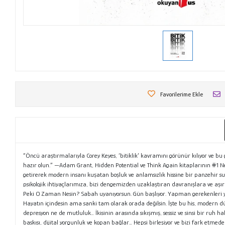
Favorilerime Ekle
“Öncü araştırmalarıyla Corey Keyes, ‘bitiklik’ kavramını görünür kılıyor ve b
hazır olun.” —Adam Grant, Hidden Potential ve Think Again kitaplarının #1 New 
getirerek modern insanı kuşatan boşluk ve anlamsızlık hissine bir panzehir 
psikolojik ihtiyaçlarımıza, bizi dengemizden uzaklaştıran davranışlara ve aş
Peki O Zaman Nesin? Sabah uyanıyorsun. Gün başlıyor. Yapman gerekenleri yapıy
Hayatın içindesin ama sanki tam olarak orada değilsin. İşte bu his, modern düny
depresyon ne de mutluluk… İkisinin arasında sıkışmış, sessiz ve sinsi bir ruh h
baskısı, dijital yorgunluk ve kopan bağlar… Hepsi birleşiyor ve bizi fark etme