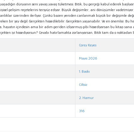
çinde yaşadığın dünyanın seni yavaş yavaş tüketmesi. Bitik, bu gerçeği kabul ederek b
isel gelişim reçetelerini tersyüz ediyor. Büyük değişimler, ani dönüşümler vadetmiyo
nlıklar üzerinden ilerliyor. Çünkü bazen yeniden canlanmak büyük bir değişimle deği
en bir şey değil. Gerçekten hissedilebilir. Gerçekten yaşanabilir. Ve en önemlisi: Bu hi
rsa, hayatın içindesin ama bir adım geriden izliyormuş gibi hissediyorsan bu kitap sa
çekten iyi hissediyorsun? Cevabı hatırlamakta zorlanıyorsan, Bitik tam da o noktadan b
Corey Keyes
Mayıs 2026
1. Baskı
Ciltsiz
2. Hamur
316