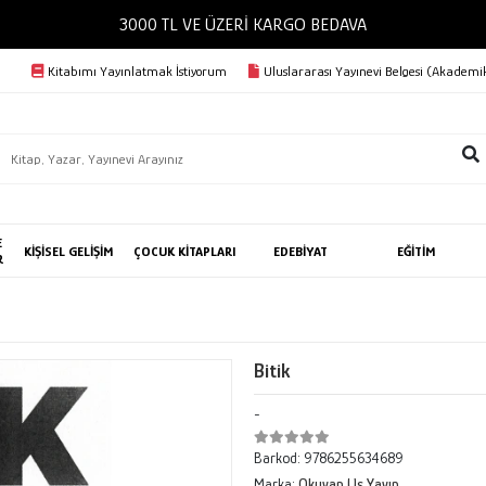
3000 TL VE ÜZERİ KA
Kitabımı Yayınlatmak İstiyorum
Uluslararası Yayınevi Belgesi (Akademik
E
KİŞİSEL GELİŞİM
ÇOCUK KİTAPLARI
EDEBİYAT
EĞİTİM
R
Bitik
-
Barkod:
9786255634689
Marka:
Okuyan Us Yayın