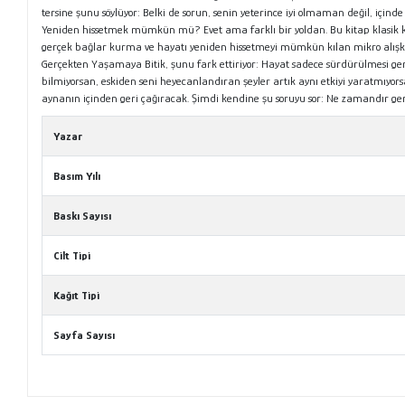
tersine şunu söylüyor: Belki de sorun, senin yeterince iyi olmaman değil, i
Yeniden hissetmek mümkün mü? Evet ama farklı bir yoldan. Bu kitap klasik kiş
gerçek bağlar kurma ve hayatı yeniden hissetmeyi mümkün kılan mikro alışka
Gerçekten Yaşamaya Bitik, şunu fark ettiriyor: Hayat sadece sürdürülmesi gerek
bilmiyorsan, eskiden seni heyecanlandıran şeyler artık aynı etkiyi yaratmıyo
aynanın içinden geri çağıracak. Şimdi kendine şu soruyu sor: Ne zamandır ger
Yazar
Basım Yılı
Baskı Sayısı
Cilt Tipi
Kağıt Tipi
Sayfa Sayısı