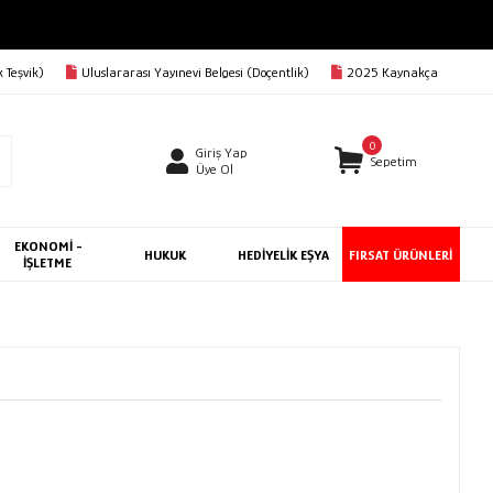
 Teşvik)
Uluslararası Yayınevi Belgesi (Doçentlik)
2025 Kaynakça
0
Giriş Yap
Sepetim
Üye Ol
EKONOMİ -
HUKUK
HEDİYELİK EŞYA
FIRSAT ÜRÜNLERİ
İŞLETME