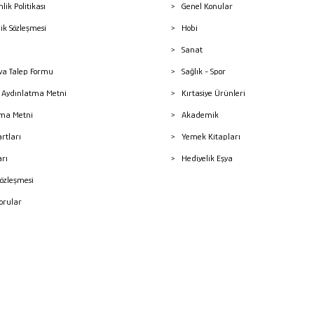
nlik Politikası
Genel Konular
lik Sözleşmesi
Hobi
Sanat
a Talep Formu
Sağlık - Spor
sı Aydınlatma Metni
Kırtasiye Ürünleri
ma Metni
Akademik
artları
Yemek Kitapları
arı
Hediyelik Eşya
Sözleşmesi
Sorular
mleri