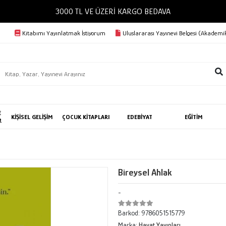
3000 TL VE ÜZERİ KARGO BEDAVA
Kitabımı Yayınlatmak İstiyorum
Uluslararası Yayınevi Belgesi (Akademik
E
KİŞİSEL GELİŞİM
ÇOCUK KİTAPLARI
EDEBİYAT
EĞİTİM
R
Bireysel Ahlak
-
Barkod:
9786051515779
Marka:
Hayat Yayınları