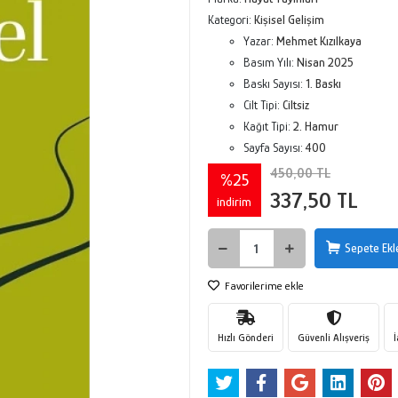
Kategori:
Kişisel Gelişim
Yazar:
Mehmet Kızılkaya
Basım Yılı:
Nisan 2025
Baskı Sayısı:
1. Baskı
Cilt Tipi:
Ciltsiz
Kağıt Tipi:
2. Hamur
Sayfa Sayısı:
400
450,00 TL
%25
337,50 TL
indirim
Sepete Ekl
Favorilerime ekle
Hızlı Gönderi
Güvenli Alışveriş