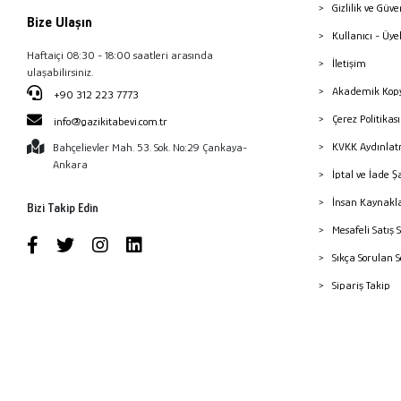
Gizlilik ve Güve
Bize Ulaşın
Kullanıcı - Üye
Haftaiçi 08:30 - 18:00 saatleri arasında
İletişim
ulaşabilirsiniz.
Akademik Kopy
+90 312 223 7773
Çerez Politika
info@gazikitabevi.com.tr
KVKK Aydınlat
Bahçelievler Mah. 53. Sok. No:29 Çankaya-
Ankara
İptal ve İade Ş
İnsan Kaynakl
Bizi Takip Edin
Mesafeli Satış 
Sıkça Sorulan 
Sipariş Takip
Havale Bildiri
Yayınevleri