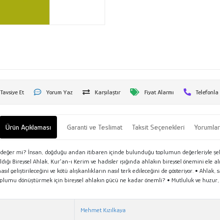
Tavsiye Et
Yorum Yaz
Karşılaştır
Fiyat Alarmı
Telefonla
Ürün Açıklaması
Garanti ve Teslimat
Taksit Seçenekleri
Yorumla
ir değer mi? İnsan, doğduğu andan itibaren içinde bulunduğu toplumun değerleriyle şeki
ğı Bireysel Ahlak, Kur’an-ı Kerim ve hadisler ışığında ahlakın bireysel önemini ele a
 nasıl geliştirileceğini ve kötü alışkanlıkların nasıl terk edileceğini de gösteriyor. • Ahla
? • Toplumu dönüştürmek için bireysel ahlakın gücü ne kadar önemli? • Mutluluk ve huzu
Mehmet Kızılkaya