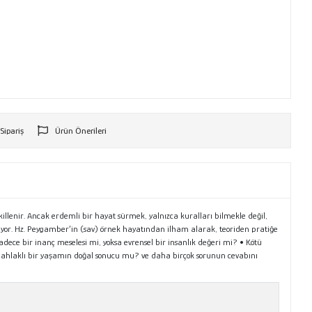
 Sipariş
Ürün Önerileri
r
llenir. Ancak erdemli bir hayat sürmek, yalnızca kuralları bilmekle değil,
lıyor. Hz. Peygamber’in (sav) örnek hayatından ilham alarak, teoriden pratiğe
k, sadece bir inanç meselesi mi, yoksa evrensel bir insanlık değeri mi? • Kötü
r, ahlaklı bir yaşamın doğal sonucu mu? ve daha birçok sorunun cevabını