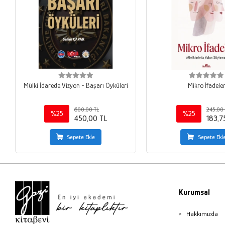
Mülki İdarede Vizyon - Başarı Öyküleri
Mikro İfadele
600,00 TL
245,00 
%25
%25
450,00 TL
183,7
Sepete Ekle
Sepete Ekl
Kurumsal
Hakkımızda