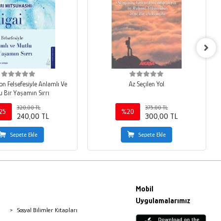
pon Felsefesiyle Anlamlı Ve
Az Seçilen Yol
u Bir Yaşamın Sırrı
320,00 TL
375,00 TL
25
%20
240,00 TL
300,00 TL
Sepete Ekle
Sepete Ekle
Mobil
Uygulamalarımız
Sosyal Bilimler Kitapları