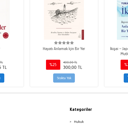
r
Hayatı Anlamak İçin Bir Yer
İkigai – Ja
Mutl
TL
400,00 TL
%25
%
5 TL
300,00 TL
e
Stokta Yok
Kategoriler
Hukuk