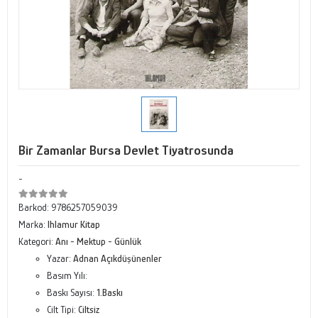
Bir Zamanlar Bursa Devlet Tiyatrosunda
-
Barkod:
9786257059039
Marka:
Ihlamur Kitap
Kategori:
Anı - Mektup - Günlük
Yazar:
Adnan Açıkdüşünenler
Basım Yılı:
Baskı Sayısı:
1.Baskı
Cilt Tipi:
Ciltsiz