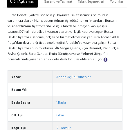
Ürün Açıklaması
Garanti ve Teslimat
Taksit Seçenekleri
Yorumlar
Bursa Devlet Tiyatrosu'na otuz yıl boyunca ışık tasarımcısı ve müdür
yardımcısı olarak hizmet eden Adnan Açıkdüşünenler'in anıları, Bursa'nın
ve Anadolu'nun tiyatro tarihi ile ilgili birçok bilinmeyen konuya ışık
tutuyor.1971 yılında bölge tiyatrosu olarak yerleşik kadroya geçen Bursa
Devlet Tiyatrosu, şehrine, bölgesine hizmet etmesinin yanı sıra Ahmet Vefik
Paşa'dan devraldığı tiyatro geleneğini Anadolu'ya yaymaya çalışır.Bursa
Devlet Tiyatrosu'nun müdürleri Âli Cengiz Çelenk, Ziya Demirel, Yalın Tolga,
Feyha Çelenk, Bora Özkula, Emin Gümüşkaya ve Mehmet Gökçer'in
dönemlerinde yaşananlar ilk defa derli toplu şekilde anlatılıyor.
Tanıtım
Metni
Yazar
Adnan Açıkdüşünenler
Basım Yılı
Baskı Sayısı
1.Baskı
Cilt Tipi
Ciltsiz
Kağıt Tipi
2. Hamur