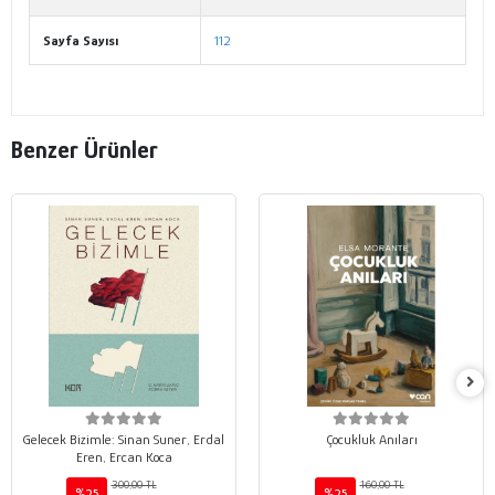
Sayfa Sayısı
112
Benzer Ürünler
Gelecek Bizimle: Sinan Suner, Erdal
Çocukluk Anıları
Eren, Ercan Koca
300,00 TL
160,00 TL
%25
%25