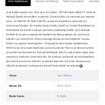
Ürün Açıklaması
Garanti ve Teslimat
Taksit Seçenekleri
Yorumlar
İş ve kişisel yaşam için ufuk açıcı bir bakış... 1911’de İngiliz Robert F. Scott ile
Norveçli Roald Amundsen arasında, Güney Kutbu’na varmak için yapılan
yarış, ‘iyi liderlik’ ile ‘kötü liderlik’ arasında kıyaslama yapmak için
bulunmaz fırsattır. Bir başka Güney Kutbu kâşifi Sir Ernest Shackleton’un,
Antarktika’da buzlara sıkışan gemisini kaybettiği halde, tüm ekibiyle
birlikte iki yıl sonra sağ olarak İngiltere’ye dönüş öyküsü de, günümüz
liderleri için önemli bir ilham kaynağı olmayı sürdürmektedir. Güney
Kutbu’na yapılan keşif gezileri, Ortaçağ’da yeni kıtalar keşfetmeye,
1960’larda Ay’a ayak basmaya, günümüzde ise Mars’a ve Venüs’e gitme
girişimlerine benziyordu. Pek çok tehlikeyle dolu bu yolculukları göze alan
insanların tutkuları ibret vericidir. Bu tutkuyu anlamak ve karşılaştıkları
sorunlarla günümüz liderleri arasında köprüler kurmak, okuyucunun
liderlik ve yönetim anlayışında büyük farkındalık yaratacak.
Tanıtım Metni
Yazar
Acar Baltaş
Basım Yılı
Ekim 2025
Baskı Sayısı
8. Baskı