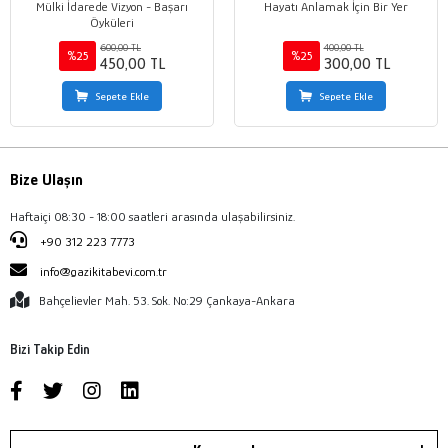
Mülki İdarede Vizyon - Başarı
Hayatı Anlamak İçin Bir Yer
Öyküleri
600,00 TL
400,00 TL
%25
%25
450,00 TL
300,00 TL
Sepete Ekle
Sepete Ekle
Bize Ulaşın
Haftaiçi 08:30 - 18:00 saatleri arasında ulaşabilirsiniz.
+90 312 223 7773
info@gazikitabevi.com.tr
Bahçelievler Mah. 53. Sok. No:29 Çankaya-Ankara
Bizi Takip Edin