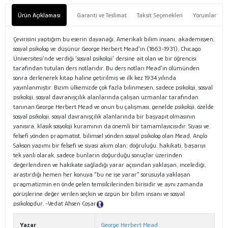
Ürün Açıklaması
Garanti ve Teslimat
Taksit Seçenekleri
Yorumlar
Çevirisini yaptığım bu eserin dayanağı, Amerikalı bilim insanı, akademisyen,
sosyal psikolog ve düşünür George Herbert Mead’in (1863-1931), Chicago
Üniversitesi’nde verdiği ‘sosyal psikoloji’ dersine ait olan ve bir öğrencisi
tarafından tutulan ders notlarıdır. Bu ders notları Mead’in ölümünden
sonra derlenerek kitap haline getirilmiş ve ilk kez 1934 yılında
yayınlanmıştır. Bizim ülkemizde çok fazla bilinmeyen, sadece psikoloji, sosyal
psikoloji, sosyal davranışçılık alanlarında çalışan uzmanlar tarafından
tanınan George Herbert Mead ve onun bu çalışması, genelde psikoloji, özelde
sosyal psikoloji, sosyal davranışçılık alanlarında bir başyapıt olmasının
yanısıra, klasik sosyoloji kuramının da önemli bir tamamlayıcısıdır. Siyasi ve
felsefi yönden pragmatist, bilimsel yönden sosyal psikolog olan Mead, Anglo
Sakson yapımı bir felsefi ve siyasi akım olan; doğruluğu, hakikati, başarıyı
tek yanlı olarak, sadece bunların doğurduğu sonuçlar üzerinden
değerlendiren ve hakikate sağladığı yarar açısından yaklaşan, incelediği,
araştırdığı hemen her konuya “bu ne işe yarar” sorusuyla yaklaşan
pragmatizmin en önde gelen temsilcilerinden birisidir ve aynı zamanda
görüşlerine değer verilen seçkin ve özgün bir bilim insanı ve sosyal
psikologdur. -Vedat Ahsen Coşar
Tanıtım Metni
Yazar
George Herbert Mead