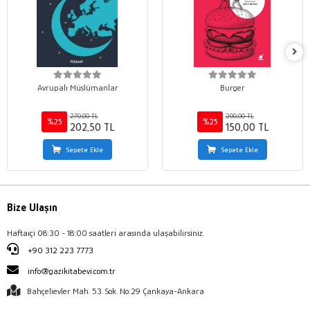
Avrupalı Müslümanlar
Burger
270,00 TL
200,00 TL
%25
%25
202,50 TL
150,00 TL
Sepete Ekle
Sepete Ekle
Bize Ulaşın
Haftaiçi 08:30 - 18:00 saatleri arasında ulaşabilirsiniz.
+90 312 223 7773
info@gazikitabevi.com.tr
Bahçelievler Mah. 53. Sok. No:29 Çankaya-Ankara