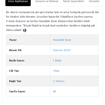
Ürün Açıklaması
Garanti ve Teslimat
Taksit Seçenekleri
Yorumlar
Bir devrin münevverine sen gel o kadar tesir et ama Türkçede görünürde tek
bir kitabın dahi olmasın. Ucundan kopardık. Filozofların tarihini yazmış
Fransız düşünür ve tarihçi Hippolyte Taine. Başlarından kedileri eksik
etmeyenlere. “Birçok filozof ve birçok kedi inceledim. Kedilerin bilgeliği çok
daha yüksek.”
Tanıtım Metni
Yazar
Hippolyte Taine
Basım Yılı
Haziran 2020
Baskı Sayısı
1. Baskı
Cilt Tipi
Ciltsiz
Kağıt Tipi
2. Hamur
Sayfa Sayısı
48