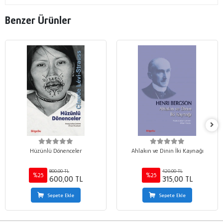
Benzer Ürünler
Hüzünlü Dönenceler
Ahlakın ve Dinin İki Kaynağı
800,00 TL
420,00 TL
%25
%25
600,00 TL
315,00 TL
Sepete Ekle
Sepete Ekle