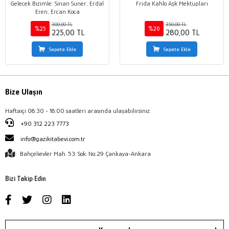
Gelecek Bizimle: Sinan Suner, Erdal
Frida Kahlo Aşk Mektupları
Eren, Ercan Koca
300,00 TL
350,00 TL
%25
%20
225,00 TL
280,00 TL
Sepete Ekle
Sepete Ekle
Bize Ulaşın
Haftaiçi 08:30 - 18:00 saatleri arasında ulaşabilirsiniz.
+90 312 223 7773
info@gazikitabevi.com.tr
Bahçelievler Mah. 53. Sok. No:29 Çankaya-Ankara
Bizi Takip Edin