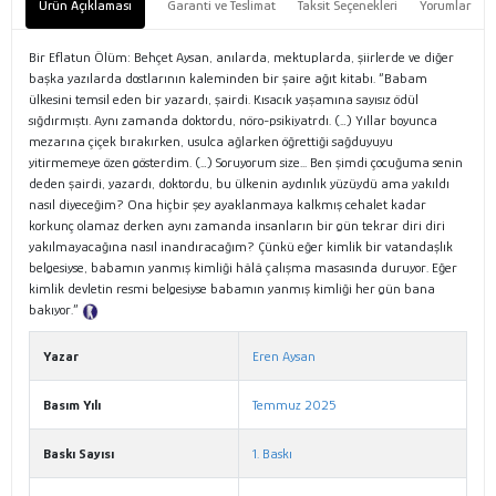
Ürün Açıklaması
Garanti ve Teslimat
Taksit Seçenekleri
Yorumlar
Bir Eflatun Ölüm: Behçet Aysan, anılarda, mektuplarda, şiirlerde ve diğer
başka yazılarda dostlarının kaleminden bir şaire ağıt kitabı. “Babam
ülkesini temsil eden bir yazardı, şairdi. Kısacık yaşamına sayısız ödül
sığdırmıştı. Aynı zamanda doktordu, nöro-psikiyatrdı. (…) Yıllar boyunca
mezarına çiçek bırakırken, usulca ağlarken öğrettiği sağduyuyu
yitirmemeye özen gösterdim. (…) Soruyorum size... Ben şimdi çocuğuma senin
deden şairdi, yazardı, doktordu, bu ülkenin aydınlık yüzüydü ama yakıldı
nasıl diyeceğim? Ona hiçbir şey ayaklanmaya kalkmış cehalet kadar
korkunç olamaz derken aynı zamanda insanların bir gün tekrar diri diri
yakılmayacağına nasıl inandıracağım? Çünkü eğer kimlik bir vatandaşlık
belgesiyse, babamın yanmış kimliği hâlâ çalışma masasında duruyor. Eğer
kimlik devletin resmi belgesiyse babamın yanmış kimliği her gün bana
bakıyor.”
Tanıtım Metni
Yazar
Eren Aysan
Basım Yılı
Temmuz 2025
Baskı Sayısı
1. Baskı