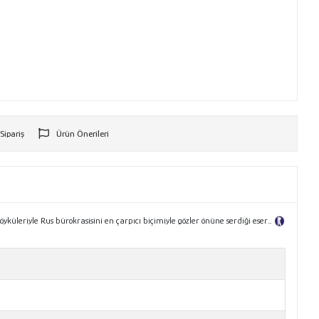
 Sipariş
Ürün Önerileri
r
küleriyle Rus bürokrasisini en çarpıcı biçimiyle gözler önüne serdiği eser…