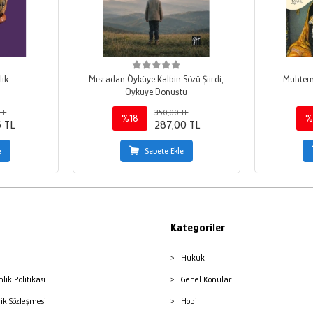
lık
Mısradan Öyküye Kalbin Sözü Şiirdi,
Muhteme
Öyküye Dönüştü
TL
350,00 TL
%18
%
5 TL
287,00 TL
e
Sepete Ekle
Kategoriler
Hukuk
nlik Politikası
Genel Konular
lik Sözleşmesi
Hobi