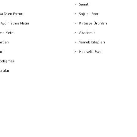
Sanat
a Talep Formu
Sağlık - Spor
sı Aydınlatma Metni
Kırtasiye Ürünleri
ma Metni
Akademik
artları
Yemek Kitapları
arı
Hediyelik Eşya
Sözleşmesi
Sorular
mleri
superKET E-ticaret ve Pazaryeri Entegrasyon Çözümleri