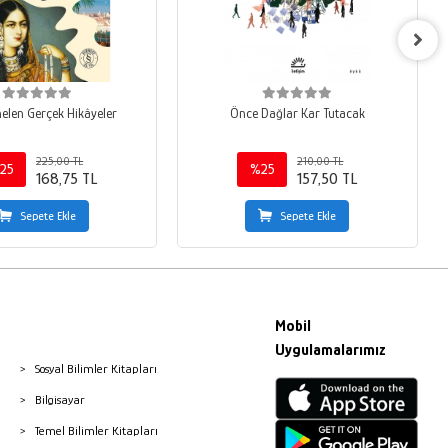
len Gerçek Hikâyeler
Önce Dağlar Kar Tutacak
225,00 TL
210,00 TL
25
%25
168,75 TL
157,50 TL
Sepete Ekle
Sepete Ekle
Mobil
Uygulamalarımız
Sosyal Bilimler Kitapları
Bilgisayar
Temel Bilimler Kitapları