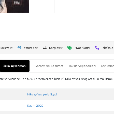
Tavsiye Et
Yorum Yaz
Karşılaştır
Fiyat Alarmı
Telefonla
Ürün Açıklaması
Garanti ve Teslimat
Taksit Seçenekleri
Yorumla
e yeryüzündeki en büyük erdemlerden biridir.” Nikolay Vasilyeviç Gogol’ün trajikomik öy
Nikolay Vasilyeviç Gogol
Kasım 2025