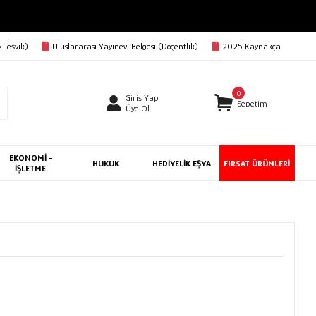
 Teşvik)
Uluslararası Yayınevi Belgesi (Doçentlik)
2025 Kaynakça
0
Giriş Yap
Sepetim
Üye Ol
EKONOMİ -
HUKUK
HEDİYELİK EŞYA
FIRSAT ÜRÜNLERİ
İŞLETME