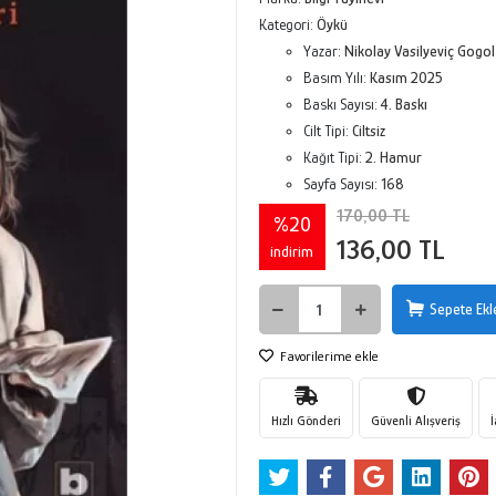
Kategori:
Öykü
Yazar:
Nikolay Vasilyeviç Gogol
Basım Yılı:
Kasım 2025
Baskı Sayısı:
4. Baskı
Cilt Tipi:
Ciltsiz
Kağıt Tipi:
2. Hamur
Sayfa Sayısı:
168
170,00 TL
%20
136,00 TL
indirim
Sepete Ekl
Favorilerime ekle
Hızlı Gönderi
Güvenli Alışveriş