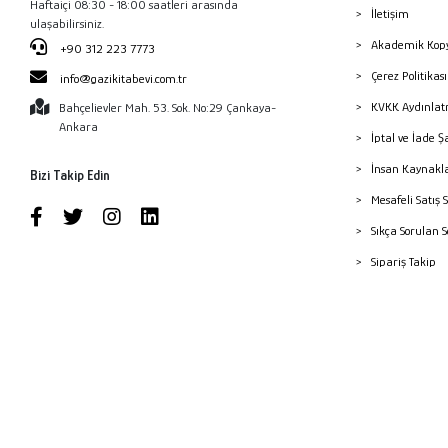
Haftaiçi 08:30 - 18:00 saatleri arasında
İletişim
ulaşabilirsiniz.
Akademik Kopy
+90 312 223 7773
Çerez Politika
info@gazikitabevi.com.tr
KVKK Aydınlat
Bahçelievler Mah. 53. Sok. No:29 Çankaya-
Ankara
İptal ve İade Ş
İnsan Kaynakl
Bizi Takip Edin
Mesafeli Satış 
Sıkça Sorulan 
Sipariş Takip
Havale Bildiri
Yayınevleri