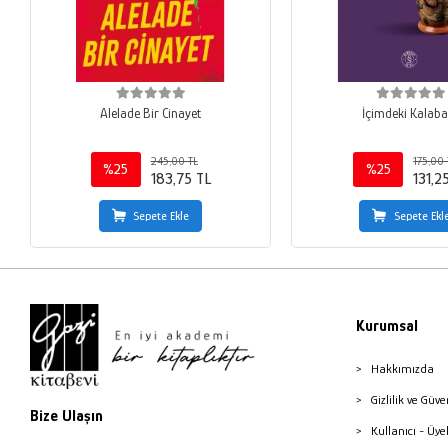
Alelade Bir Cinayet
İçimdeki Kalaba
245,00 TL
175,00 
%25
%25
183,75 TL
131,2
Sepete Ekle
Sepete Ekl
Kurumsal
Hakkımızda
Gizlilik ve Güve
Bize Ulaşın
Kullanıcı - Üye