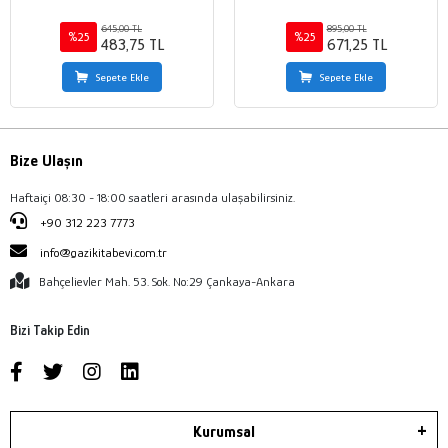
645,00 TL
895,00 TL
%25
%25
483,75 TL
671,25 TL
Sepete Ekle
Sepete Ekle
Bize Ulaşın
Haftaiçi 08:30 - 18:00 saatleri arasında ulaşabilirsiniz.
+90 312 223 7773
info@gazikitabevi.com.tr
Bahçelievler Mah. 53. Sok. No:29 Çankaya-Ankara
Bizi Takip Edin
Kurumsal