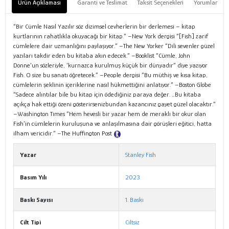
Ürün Açıklaması
Garanti ve Teslimat
Taksit Seçenekleri
Yorumlar
“Bir Cümle Nasıl Yazılır söz dizimsel cevherlerin bir derlemesi – kitap
kurtlarının rahatlıkla okuyacağı bir kitap.” –New York dergisi “[Fish] zarif
cümlelere dair uzmanlığını paylaşıyor.” –The New Yorker “Dili sevenler güzel
yazıları takdir eden bu kitaba akın edecek.” –Booklist “Cümle, John
Donne’un sözleriyle, ‘kurnazca kurulmuş küçük bir dünyadır” diye yazıyor
Fish. O size bu sanatı öğretecek.” –People dergisi “Bu müthiş ve kısa kitap,
cümlelerin şeklinin içeriklerine nasıl hükmettiğini anlatıyor.” –Boston Globe
“Sadece alıntılar bile bu kitap için ödediğiniz paraya değer. …Bu kitaba
açıkça hak ettiği özeni gösterirsenizbundan kazancınız gayet güzel olacaktır.”
–Washington Times “Hem hevesli bir yazar hem de meraklı bir okur olan
Fish’in cümlelerin kuruluşuna ve anlaşılmasına dair görüşleri eğitici, hatta
ilham vericidir.” –The Huffington Post
Tanıtım Metni
Yazar
Stanley Fish
Basım Yılı
2023
Baskı Sayısı
1. Baskı
Cilt Tipi
Ciltsiz