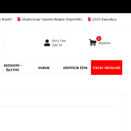
 Teşvik)
Uluslararası Yayınevi Belgesi (Doçentlik)
2025 Kaynakça
0
Giriş Yap
Sepetim
Üye Ol
EKONOMİ -
HUKUK
HEDİYELİK EŞYA
FIRSAT ÜRÜNLERİ
İŞLETME