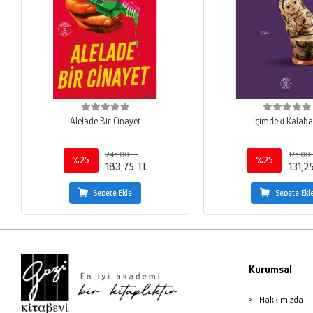
Alelade Bir Cinayet
İçimdeki Kalaba
245,00 TL
175,00 
%25
%25
183,75 TL
131,2
Sepete Ekle
Sepete Ekl
Kurumsal
Hakkımızda