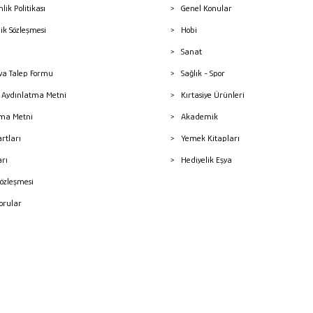
nlik Politikası
Genel Konular
lik Sözleşmesi
Hobi
Sanat
a Talep Formu
Sağlık - Spor
sı Aydınlatma Metni
Kırtasiye Ürünleri
ma Metni
Akademik
artları
Yemek Kitapları
arı
Hediyelik Eşya
Sözleşmesi
Sorular
mleri