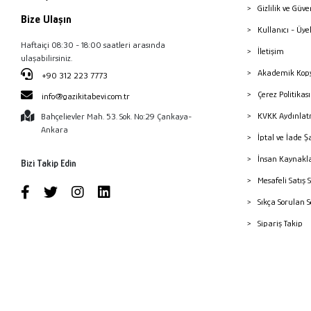
Gizlilik ve Güve
Bize Ulaşın
Kullanıcı - Üye
Haftaiçi 08:30 - 18:00 saatleri arasında
İletişim
ulaşabilirsiniz.
Akademik Kopy
+90 312 223 7773
Çerez Politika
info@gazikitabevi.com.tr
KVKK Aydınlat
Bahçelievler Mah. 53. Sok. No:29 Çankaya-
Ankara
İptal ve İade Ş
İnsan Kaynakl
Bizi Takip Edin
Mesafeli Satış 
Sıkça Sorulan 
Sipariş Takip
Havale Bildiri
Yayınevleri