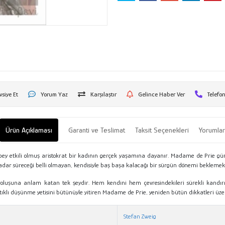
vsiye Et
Yorum Yaz
Karşılaştır
Gelince Haber Ver
Telefon
Ürün Açıklaması
Garanti ve Teslimat
Taksit Seçenekleri
Yorumla
epey etkili olmuş aristokrat bir kadının gerçek yaşamına dayanır. Madame de Prie g
e kadar süreceği belli olmayan, kendisiyle baş başa kalacağı bir sürgün dönemi beklemek
roluşuna anlam katan tek şeydir. Hem kendini hem çevresindekileri sürekli kandırma
tıklı düşünme yetisini bütünüyle yitiren Madame de Prie, yeniden bütün dikkatleri üze
Stefan Zweig