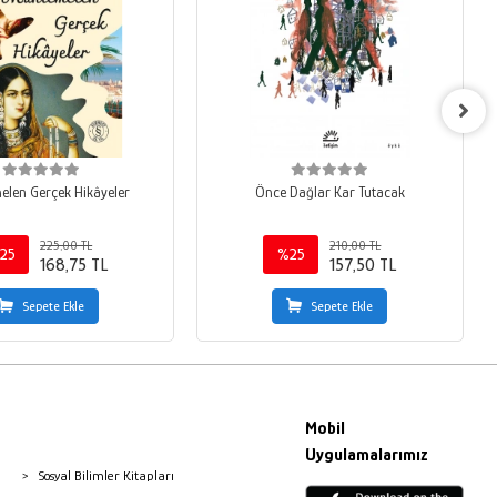
len Gerçek Hikâyeler
Önce Dağlar Kar Tutacak
225,00 TL
210,00 TL
25
%25
168,75 TL
157,50 TL
Sepete Ekle
Sepete Ekle
Mobil
Uygulamalarımız
Sosyal Bilimler Kitapları