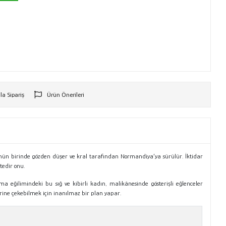
la Sipariş
Ürün Önerileri
r
ünün birinde gözden düşer ve kral tarafından Normandiya’ya sürülür. İktidar
tedir onu.
 eğilimindeki bu sığ ve kibirli kadın, malikânesinde gösterişli eğlenceler
rine çekebilmek için inanılmaz bir plan yapar.