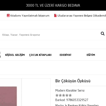
3000 TL VE ÜZERİ KARGO BEDAVA
Kitabımı Yayınlatmak İstiyorum
Uluslararası Yayınevi Belgesi (Akademik
E
KİŞİSEL GELİŞİM
ÇOCUK KİTAPLARI
EDEBİYAT
EĞİTİM
R
Bir Çöküşün Öyküsü
Modern Klasikler Serisi
Barkod:
9786053329527
Marka:
İş Bankası Kültür Yayınları