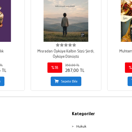
lık
Mısradan Öyküye Kalbin Sözü Şiirdi,
Muhteme
Öyküye Dönüştü
TL
350,00 TL
%18
%
5 TL
287,00 TL
e
Sepete Ekle
Kategoriler
Hukuk