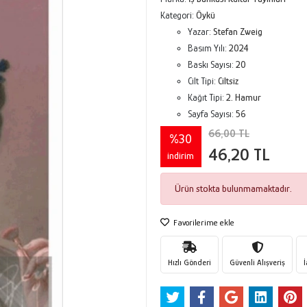
Kategori:
Öykü
Yazar:
Stefan Zweig
Basım Yılı:
2024
Baskı Sayısı:
20
Cilt Tipi:
Ciltsiz
Kağıt Tipi:
2. Hamur
Sayfa Sayısı:
56
66,00 TL
%30
46,20 TL
indirim
Ürün stokta bulunmamaktadır.
Favorilerime ekle
Hızlı Gönderi
Güvenli Alışveriş