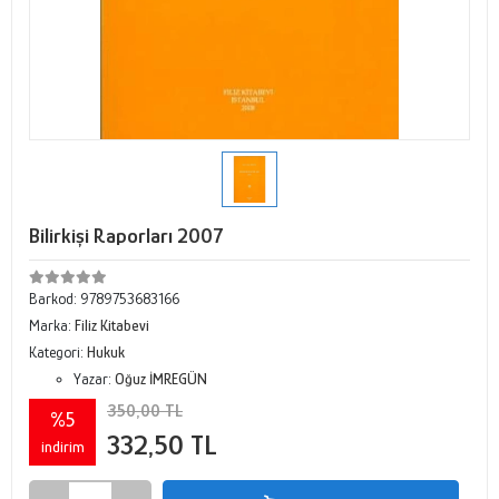
Bilirkişi Raporları 2007
Barkod:
9789753683166
Marka:
Filiz Kitabevi
Kategori:
Hukuk
Yazar:
Oğuz İMREGÜN
350,00 TL
%5
332,50 TL
indirim