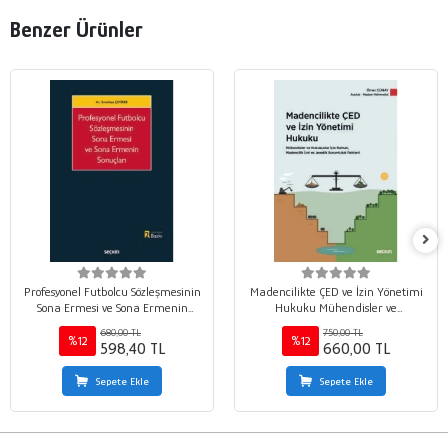
Benzer Ürünler
Profesyonel Futbolcu Sözleşmesinin
Madencilikte ÇED ve İzin Yönetimi
Sona Ermesi ve Sona Ermenin
Hukuku Mühendisler ve
Sonuçları
Hukukçular İçin Ruhsat,
680,00 TL
750,00 TL
Madencilik İzni ve Jeoetik
%12
%12
598,40 TL
660,00 TL
Sorumluluk Rehberi
Sepete Ekle
Sepete Ekle