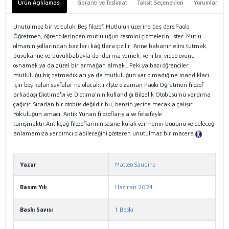
Ürün Açıklaması
Garanti ve Teslimat
Taksit Seçenekleri
Yorumlar
Unutulmaz bir yolculuk. Beş filozof. Mutluluk üzerine beş ders.Paolo
Öğretmen, öğrencilerinden mutluluğun resmini çizmelerini ister. Mutlu
olmanın yollarından bazıları kâğıtlara çizilir: Anne babanın elini tutmak,
büyükanne ve büyükbabayla dondurma yemek, yeni bir video oyunu
oynamak ya da güzel bir armağan almak... Peki ya bazı öğrenciler
mutluluğu hiç tatmadıkları ya da mutluluğun var olmadığına inandıkları
için boş kalan sayfalar ne olacaktır?İşte o zaman Paolo Öğretmen filozof
arkadaşı Diotima'yı ve Diotima'nın kullandığı Bilgelik Otobüsü'nü yardıma
çağırır. Sıradan bir otobüs değildir bu, benzin yerine merakla çalışır.
Yolculuğun amacı, Antik Yunan filozoflarıyla ve felsefeyle
tanışmaktır.Antikçağ filozoflarının sesine kulak vermenin bugünü ve geleceği
anlamamıza yardımcı olabileceğini gösteren unutulmaz bir macera.
Tanıtım Metni
Yazar
Matteo Saudino
Basım Yılı
Haziran 2024
Baskı Sayısı
1. Baskı