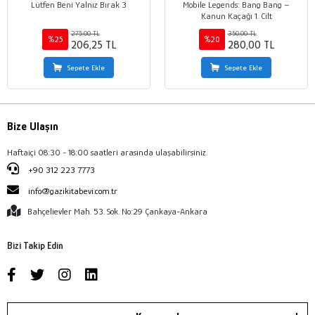
Lütfen Beni Yalnız Bırak 3
Mobile Legends: Bang Bang –
Kanun Kaçağı 1. Cilt
275,00 TL
350,00 TL
%25
%20
206,25 TL
280,00 TL
Sepete Ekle
Sepete Ekle
Bize Ulaşın
Haftaiçi 08:30 - 18:00 saatleri arasında ulaşabilirsiniz.
+90 312 223 7773
info@gazikitabevi.com.tr
Bahçelievler Mah. 53. Sok. No:29 Çankaya-Ankara
Bizi Takip Edin