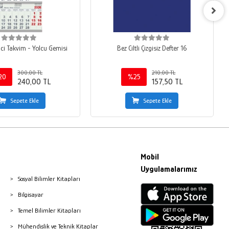
i Takvim - Yolcu Gemisi
Bez Ciltli Çizgisiz Defter 16
300,00 TL
210,00 TL
20
%25
240,00 TL
157,50 TL
Sepete Ekle
Sepete Ekle
Mobil
Uygulamalarımız
Sosyal Bilimler Kitapları
Bilgisayar
Temel Bilimler Kitapları
Mühendislik ve Teknik Kitaplar