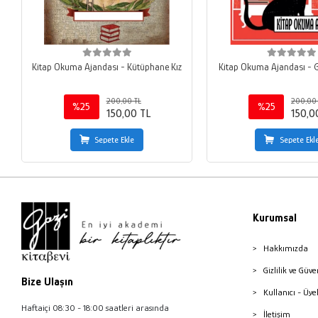
Kitap Okuma Ajandası - Kütüphane Kız
Kitap Okuma Ajandası - G
200,00 TL
200,00
%25
%25
150,00 TL
150,0
Sepete Ekle
Sepete Ekl
Kurumsal
Hakkımızda
Gizlilik ve Güve
Bize Ulaşın
Kullanıcı - Üye
Haftaiçi 08:30 - 18:00 saatleri arasında
İletişim