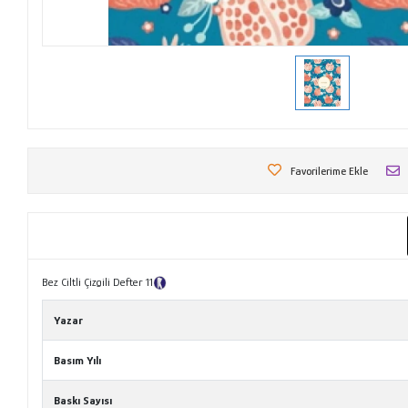
Favorilerime Ekle
Bez Ciltli Çizgili Defter 11
Tanıtım Metni
Yazar
Basım Yılı
Baskı Sayısı