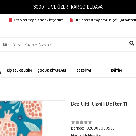
3000 TL VE ÜZERİ KARGO BEDAVA
Kitabımı Yayınlatmak İstiyorum
Uluslararası Yayınevi Belgesi (Akademik
E
KİŞİSEL GELİŞİM
ÇOCUK KİTAPLARI
EDEBİYAT
EĞİTİM
R
Bez Ciltli Çizgili Defter 11
-
Barkod:
1020000000588
Marka:
Hidden Paper