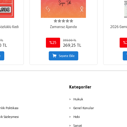
özlüklü Kedi
Zamansız Ajanda
2026 Gemic
 TL
359,00 TL
%25
%
0 TL
269,25 TL
e
Sepete Ekle
Kategoriler
Hukuk
nlik Politikası
Genel Konular
lik Sözleşmesi
Hobi
Sanat