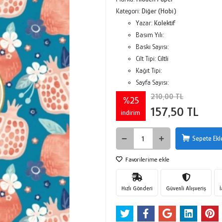
Kategori:
Diğer (Hobi)
Yazar:
Kolektif
Basım Yılı:
Baskı Sayısı:
Cilt Tipi:
Ciltli
Kağıt Tipi:
Sayfa Sayısı:
210,00 TL
%25
157,50 TL
indirim
Sepete Ekl
Favorilerime ekle
Hızlı Gönderi
Güvenli Alışveriş