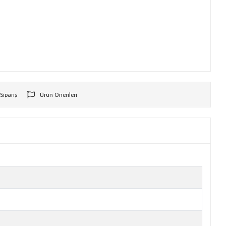
 Sipariş
Ürün Önerileri
r