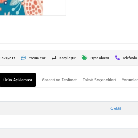
Tavsiye Et
Yorum Yaz
Karşılaştır
Fiyat Alarmı
Telefonla
Ürün Açıklaması
Garanti ve Teslimat
Taksit Seçenekleri
Yorumla
Kolektif