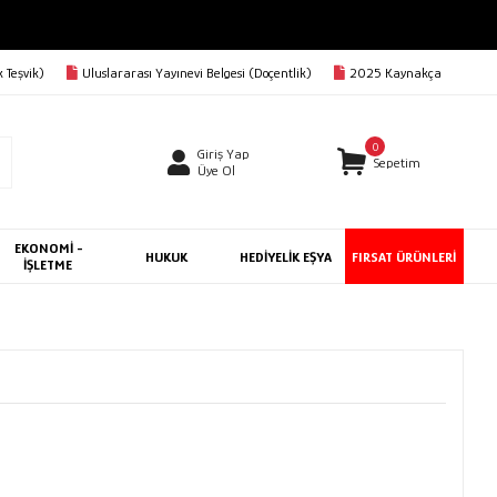
 Teşvik)
Uluslararası Yayınevi Belgesi (Doçentlik)
2025 Kaynakça
0
Giriş Yap
Sepetim
Üye Ol
EKONOMİ -
HUKUK
HEDİYELİK EŞYA
FIRSAT ÜRÜNLERİ
İŞLETME