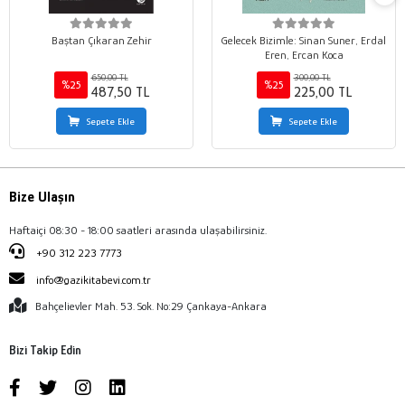
Baştan Çıkaran Zehir
Gelecek Bizimle: Sinan Suner, Erdal
Eren, Ercan Koca
650,00 TL
300,00 TL
%25
%25
487,50 TL
225,00 TL
Sepete Ekle
Sepete Ekle
Bize Ulaşın
Haftaiçi 08:30 - 18:00 saatleri arasında ulaşabilirsiniz.
+90 312 223 7773
info@gazikitabevi.com.tr
Bahçelievler Mah. 53. Sok. No:29 Çankaya-Ankara
Bizi Takip Edin