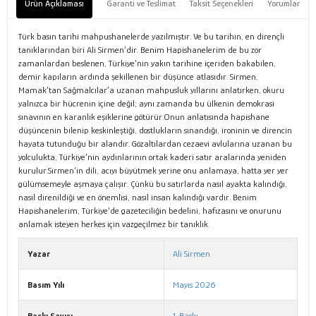
Ürün Açıklaması
Garanti ve Teslimat
Taksit Seçenekleri
Yorumlar
Türk basın tarihi mahpushanelerde yazılmıştır. Ve bu tarihin, en dirençli
tanıklarından biri Ali Sirmen’dir. Benim Hapishanelerim de bu zor
zamanlardan beslenen, Türkiye’nin yakın tarihine içeriden bakabilen,
demir kapıların ardında şekillenen bir düşünce atlasıdır. Sirmen,
Mamak’tan Sağmalcılar’a uzanan mahpusluk yıllarını anlatırken, okuru
yalnızca bir hücrenin içine değil; aynı zamanda bu ülkenin demokrasi
sınavının en karanlık eşiklerine götürür.Onun anlatısında hapishane
düşüncenin bilenip keskinleştiği, dostlukların sınandığı, ironinin ve direncin
hayata tutunduğu bir alandır. Gözaltılardan cezaevi avlularına uzanan bu
yolculukta, Türkiye’nin aydınlarının ortak kaderi satır aralarında yeniden
kurulur.Sirmen’in dili, acıyı büyütmek yerine onu anlamaya, hatta yer yer
gülümsemeyle aşmaya çalışır. Çünkü bu satırlarda nasıl ayakta kalındığı,
nasıl direnildiği ve en önemlisi, nasıl insan kalındığı vardır. Benim
Hapishanelerim, Türkiye’de gazeteciliğin bedelini, hafızasını ve onurunu
anlamak isteyen herkes için vazgeçilmez bir tanıklık.
Yazar
Ali Sirmen
Basım Yılı
Mayıs 2026
Baskı Sayısı
1. Baskı