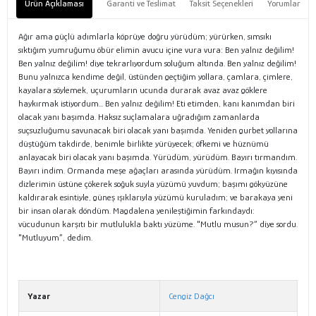
Ürün Açıklaması
Garanti ve Teslimat
Taksit Seçenekleri
Yorumlar
Ağır ama güçlü adımlarla köprüye doğru yürüdüm; yürürken, sımsıkı
sıktığım yumruğumu öbür elimin avucu içine vura vura: Ben yalnız değilim!
Ben yalnız değilim! diye tekrarlıyordum soluğum altında. Ben yalnız değilim!
Bunu yalnızca kendime değil, üstünden geçtiğim yollara, çamlara, çimlere,
kayalara söylemek, uçurumların ucunda durarak avaz avaz göklere
haykırmak istiyordum... Ben yalnız değilim! Eti etimden, kanı kanımdan biri
olacak yanı başımda. Haksız suçlamalara uğradığım zamanlarda
suçsuzluğumu savunacak biri olacak yanı başımda. Yeniden gurbet yollarına
düştüğüm takdirde, benimle birlikte yürüyecek; öfkemi ve hüznümü
anlayacak biri olacak yanı başımda. Yürüdüm, yürüdüm. Bayırı tırmandım.
Bayırı indim. Ormanda meşe ağaçları arasında yürüdüm. Irmağın kıyısında
dizlerimin üstüne çökerek soğuk suyla yüzümü yuvdum; başımı gökyüzüne
kaldırarak esintiyle, güneş ışıklarıyla yüzümü kuruladım; ve barakaya yeni
bir insan olarak döndüm. Magdalena yenileştiğimin farkındaydı:
vücudunun karşıtı bir mutlulukla baktı yüzüme. "Mutlu musun?” diye sordu.
"Mutluyum”, dedim.
Yazar
Cengiz Dağcı