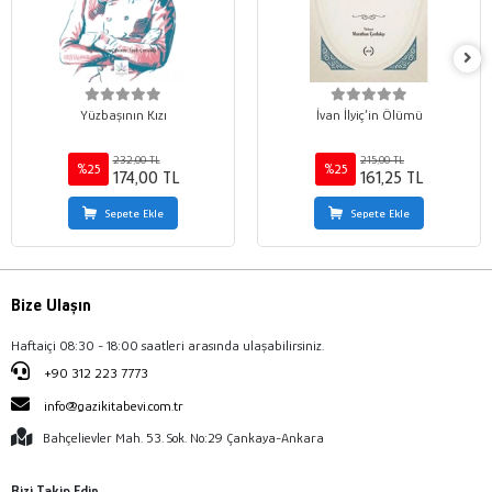
Yüzbaşının Kızı
İvan İlyiç’in Ölümü
232,00 TL
215,00 TL
%25
%25
174,00 TL
161,25 TL
Sepete Ekle
Sepete Ekle
Bize Ulaşın
Haftaiçi 08:30 - 18:00 saatleri arasında ulaşabilirsiniz.
+90 312 223 7773
info@gazikitabevi.com.tr
Bahçelievler Mah. 53. Sok. No:29 Çankaya-Ankara
Bizi Takip Edin