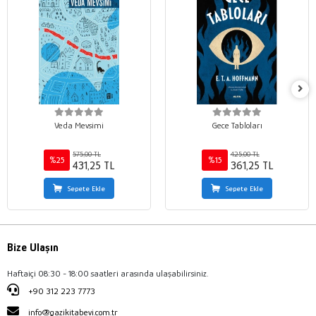
Veda Mevsimi
Gece Tabloları
575,00 TL
425,00 TL
%25
%15
431,25 TL
361,25 TL
Sepete Ekle
Sepete Ekle
Bize Ulaşın
Haftaiçi 08:30 - 18:00 saatleri arasında ulaşabilirsiniz.
+90 312 223 7773
info@gazikitabevi.com.tr