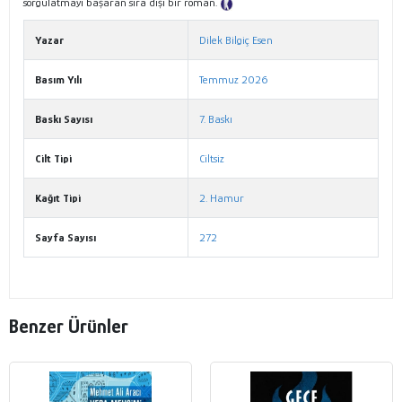
sorgulatmayı başaran sıra dışı bir roman.
Tanıtım Metni
Yazar
Dilek Bilgiç Esen
Basım Yılı
Temmuz 2026
Baskı Sayısı
7. Baskı
Cilt Tipi
Ciltsiz
Kağıt Tipi
2. Hamur
Sayfa Sayısı
272
Benzer Ürünler