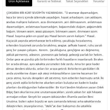
Ürün Açıklaması
Garanti ve Teslimat
Taksit Seçenekleri
Yorumlar
ÇOKSATAN BİR KÜRT SEVDİM’İN YAZARINDAN… “O sevmeye doyamadığım,
koca bir ömrü içimde özlemiyle yaşadığım, hayat arkadaşım, can yoldaşım,
sevdası mahşere kalanım, acısı dinmeyenim, yeri dolmayanım, anlatmaya
doyamadığım, anlatmaya kıyamadığım, boğazımdaki düğüm, göğsümdeki
boğum, titreyen sesim, sessiz gözyaşım, bitmeyen yasım, dinmeyen sızım.
Masal, başıma gelen en güzel şey. Masal benim yarım kalışım.” Masal…
Küçücük yaşında yetimhaneye terk edilmiş, çocukluğu hırpalanmış,
erkenden büyümek zorunda bırakılmış, sevgiye, şefkate hasret, ruhu yaralı
genç bir pavyon çalışanı… Kerem… Çocukluğuna, gençliğine acı değmemiş,
yokluk görmemiş, ailesinin, çevresinin göz bebeği, geleceği parlak bir hekim…
Onlar gece ve gündüz gibi birbirinden farklı hayatların insanlarıydı. Bırakın
bir arada olmayı, aynı sokakta yürümeleri bile zordu. Ama bir gece kader
olmaz denileni oldurdu, onları bir araya getirdi. Birbirlerini gördükleri ilk
anda yüreklerine düşen aşk ateşi imkânsızlıkların üzerine kocaman bir
çarpı atmış, kurulu dengeleri alt üst etmiş, tüm ezberleri bozmuştu artık. İki
genç yürek aşkla birbirlerine akarken onları buluşturan kaderin başka
planları da olduğundan habersizdiler. Bir Kürt Sevdim kitabının yazarı Dilek
Bilgiç Esen okurlarına yine unutamayacakları, yürek yakan bir aşk hikayesi
armağan ediyor. Gerçek bir yaşam öyküsünden ilhamla yazılan Beni
Unutma, bizleri aşkın büyülü ve aynı zamanda tekinsiz arka sokaklarında
dolaştırırken, önyargılarımızı, “öteki”ye dair bakışımızı da ustalıkla