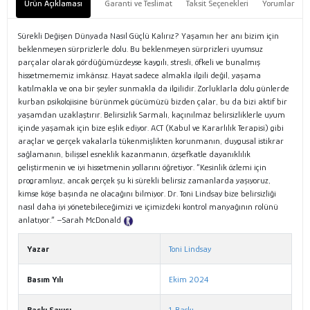
Ürün Açıklaması
Garanti ve Teslimat
Taksit Seçenekleri
Yorumlar
Sürekli Değişen Dünyada Nasıl Güçlü Kalırız? Yaşamın her anı bizim için
beklenmeyen sürprizlerle dolu. Bu beklenmeyen sürprizleri uyumsuz
parçalar olarak gördüğümüzdeyse kaygılı, stresli, öfkeli ve bunalmış
hissetmememiz imkânsız. Hayat sadece almakla ilgili değil, yaşama
katılmakla ve ona bir şeyler sunmakla da ilgilidir. Zorluklarla dolu günlerde
kurban psikolojisine bürünmek gücümüzü bizden çalar, bu da bizi aktif bir
yaşamdan uzaklaştırır. Belirsizlik Sarmalı, kaçınılmaz belirsizliklerle uyum
içinde yaşamak için bize eşlik ediyor. ACT (Kabul ve Kararlılık Terapisi) gibi
araçlar ve gerçek vakalarla tükenmişlikten korunmanın, duygusal istikrar
sağlamanın, bilişsel esneklik kazanmanın, özşefkatle dayanıklılık
geliştirmenin ve iyi hissetmenin yollarını öğretiyor. “Kesinlik özlemi için
programlıyız, ancak gerçek şu ki sürekli belirsiz zamanlarda yaşıyoruz,
kimse köşe başında ne olacağını bilmiyor. Dr. Toni Lindsay bize belirsizliği
nasıl daha iyi yönetebileceğimizi ve içimizdeki kontrol manyağının rolünü
anlatıyor.” –Sarah McDonald
Tanıtım Metni
Yazar
Toni Lindsay
Basım Yılı
Ekim 2024
Baskı Sayısı
1. Baskı