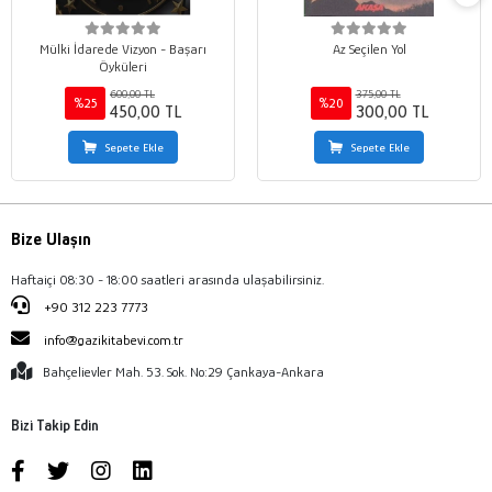
Mülki İdarede Vizyon - Başarı
Az Seçilen Yol
Öyküleri
600,00 TL
375,00 TL
%25
%20
450,00 TL
300,00 TL
Sepete Ekle
Sepete Ekle
Bize Ulaşın
Haftaiçi 08:30 - 18:00 saatleri arasında ulaşabilirsiniz.
+90 312 223 7773
info@gazikitabevi.com.tr
Bahçelievler Mah. 53. Sok. No:29 Çankaya-Ankara
Bizi Takip Edin