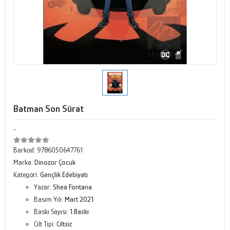
Batman Son Sürat
-
Barkod:
9786050647761
Marka:
Dinozor Çocuk
Kategori:
Gençlik Edebiyatı
Yazar:
Shea Fontana
Basım Yılı:
Mart 2021
Baskı Sayısı:
1.Baskı
Cilt Tipi:
Ciltsiz