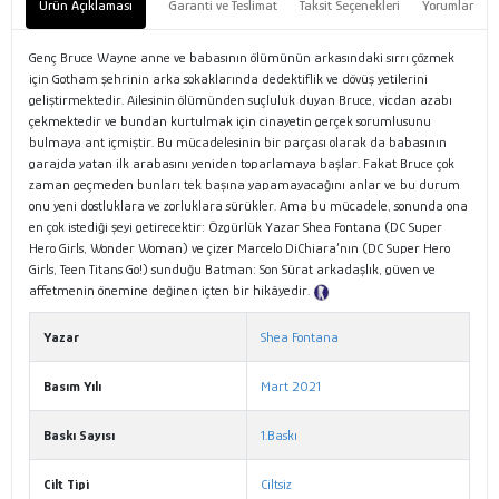
Ürün Açıklaması
Garanti ve Teslimat
Taksit Seçenekleri
Yorumlar
Genç Bruce Wayne anne ve babasının ölümünün arkasındaki sırrı çözmek
için Gotham şehrinin arka sokaklarında dedektiflik ve dövüş yetilerini
geliştirmektedir. Ailesinin ölümünden suçluluk duyan Bruce, vicdan azabı
çekmektedir ve bundan kurtulmak için cinayetin gerçek sorumlusunu
bulmaya ant içmiştir. Bu mücadelesinin bir parçası olarak da babasının
garajda yatan ilk arabasını yeniden toparlamaya başlar. Fakat Bruce çok
zaman geçmeden bunları tek başına yapamayacağını anlar ve bu durum
onu yeni dostluklara ve zorluklara sürükler. Ama bu mücadele, sonunda ona
en çok istediği şeyi getirecektir: Özgürlük Yazar Shea Fontana (DC Super
Hero Girls, Wonder Woman) ve çizer Marcelo DiChiara’nın (DC Super Hero
Girls, Teen Titans Go!) sunduğu Batman: Son Sürat arkadaşlık, güven ve
affetmenin önemine değinen içten bir hikâyedir.
Tanıtım Metni
Yazar
Shea Fontana
Basım Yılı
Mart 2021
Baskı Sayısı
1.Baskı
Cilt Tipi
Ciltsiz