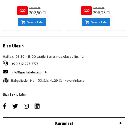
270,00 TL
395,00 TL
%25
%25
202,50 TL
296,25 TL
Sepete Ekle
Sepete Ekle
Bize Ulaşın
Haftaiçi 08:30 - 18:00 saatleri arasında ulaşabilirsiniz.
+90 312 223 7773
info@gazikitabevi.com.tr
Bahçelievler Mah. 53. Sok. No:29 Çankaya-Ankara
Bizi Takip Edin
Kurumsal