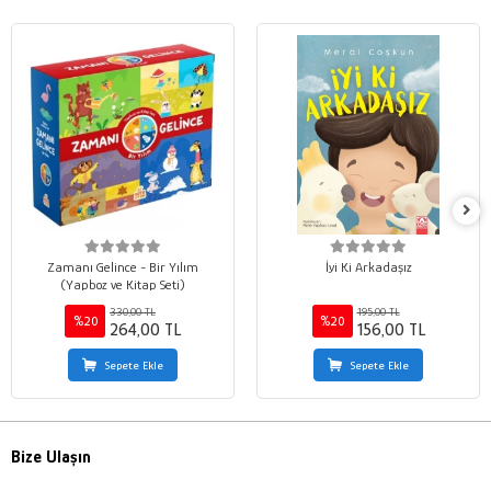
Zamanı Gelince - Bir Yılım
İyi Ki Arkadaşız
(Yapboz ve Kitap Seti)
330,00 TL
195,00 TL
%20
%20
264,00 TL
156,00 TL
Sepete Ekle
Sepete Ekle
Bize Ulaşın