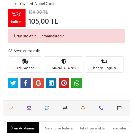
Yayınevi:
Nobel Çocuk
150,00 TL
%30
105,00 TL
indirim
Ürün stokta bulunmamaktadır.
Favorilerime ekle
Hızlı Gönderi
Güvenli Alışveriş
İade ve Değişim
Ürün Açıklaması
Garanti ve Teslimat
Taksit Seçenekleri
Yorumlar