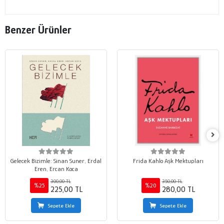
Benzer Ürünler
Gelecek Bizimle: Sinan Suner, Erdal
Frida Kahlo Aşk Mektupları
Eren, Ercan Koca
300,00 TL
350,00 TL
%25
%20
225,00 TL
280,00 TL
Sepete Ekle
Sepete Ekle