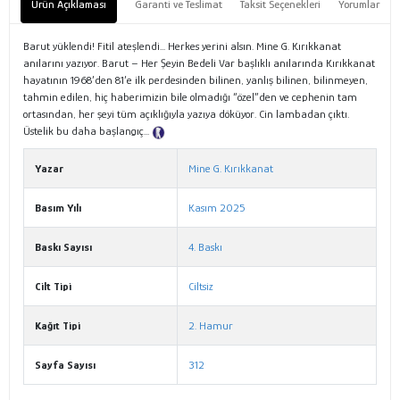
Ürün Açıklaması
Garanti ve Teslimat
Taksit Seçenekleri
Yorumlar
Barut yüklendi! Fitil ateşlendi... Herkes yerini alsın. Mine G. Kırıkkanat
anılarını yazıyor. Barut – Her Şeyin Bedeli Var başlıklı anılarında Kırıkkanat
hayatının 1968’den 81’e ilk perdesinden bilinen, yanlış bilinen, bilinmeyen,
tahmin edilen, hiç haberimizin bile olmadığı “özel”den ve cephenin tam
ortasından, her şeyi tüm açıklığıyla yazıya döküyor. Cin lambadan çıktı.
Üstelik bu daha başlangıç...
Tanıtım Metni
Yazar
Mine G. Kırıkkanat
Basım Yılı
Kasım 2025
Baskı Sayısı
4. Baskı
Cilt Tipi
Ciltsiz
Kağıt Tipi
2. Hamur
Sayfa Sayısı
312