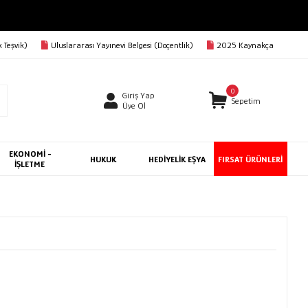
 Teşvik)
Uluslararası Yayınevi Belgesi (Doçentlik)
2025 Kaynakça
0
Giriş Yap
Sepetim
Üye Ol
EKONOMİ -
HUKUK
HEDİYELİK EŞYA
FIRSAT ÜRÜNLERİ
İŞLETME