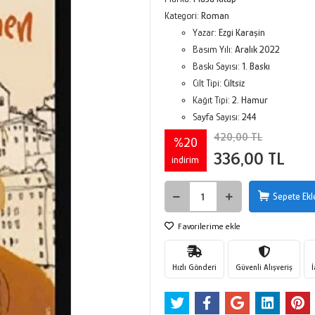
Kategori:
Roman
Yazar:
Ezgi Karaşin
Basım Yılı:
Aralık 2022
Baskı Sayısı:
1. Baskı
Cilt Tipi:
Ciltsiz
Kağıt Tipi:
2. Hamur
Sayfa Sayısı:
244
420,00 TL
%20
336,00 TL
indirim
Sepete Ekl
Favorilerime ekle
Hızlı Gönderi
Güvenli Alışveriş