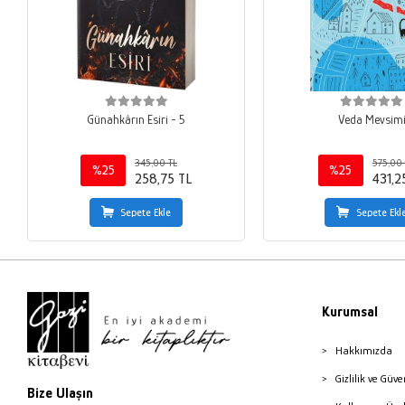
Günahkârın Esiri - 5
Veda Mevsim
345,00 TL
575,00 
%25
%25
258,75 TL
431,2
Sepete Ekle
Sepete Ekl
Kurumsal
Hakkımızda
Gizlilik ve Güve
Bize Ulaşın