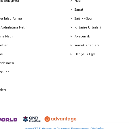
lik Sözleşmesi
Hobi
Sanat
a Talep Formu
Sağlık - Spor
sı Aydınlatma Metni
Kırtasiye Ürünleri
ma Metni
Akademik
artları
Yemek Kitapları
arı
Hediyelik Eşya
Sözleşmesi
Sorular
mleri
superKET E-ticaret ve Pazaryeri Entegrasyon Çözümleri