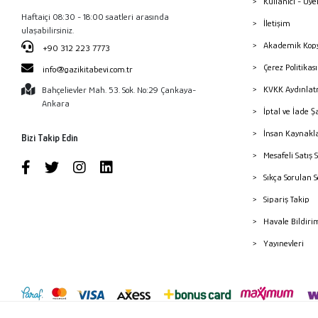
Kullanıcı - Üye
Haftaiçi 08:30 - 18:00 saatleri arasında
İletişim
ulaşabilirsiniz.
Akademik Kopy
+90 312 223 7773
Çerez Politika
info@gazikitabevi.com.tr
KVKK Aydınlat
Bahçelievler Mah. 53. Sok. No:29 Çankaya-
Ankara
İptal ve İade Ş
İnsan Kaynakl
Bizi Takip Edin
Mesafeli Satış 
Sıkça Sorulan 
Sipariş Takip
Havale Bildiri
Yayınevleri