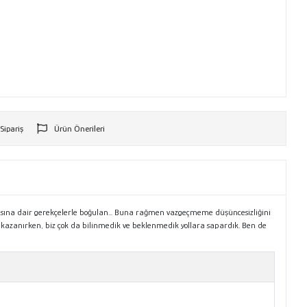
 Sipariş
Ürün Önerileri
r
asına dair gerekçelerle boğulan... Buna rağmen vazgeçmeme düşüncesizliğini
e kazanırken, biz çok da bilinmedik ve beklenmedik yollara sapardık. Ben de