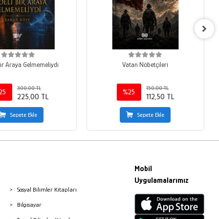
 Bir Araya Gelmemeliydi
Vatan Nöbetçileri
300,00 TL
150,00 TL
25
%25
225,00 TL
112,50 TL
Sepete Ekle
Sepete Ekle
Mobil
Uygulamalarımız
Sosyal Bilimler Kitapları
Bilgisayar