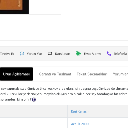
Tavsiye Et
Yorum Yaz
Karşılaştır
Fiyat Alarmı
Telefonla
Ürün Açıklaması
Garanti ve Teslimat
Taksit Seçenekleri
Yorumla
r şey yapmak istediğimizde önce kuşkuyla bakılan, işin başına geçtiğimizde de olmam
çıkardık. Korkular yerlerini yeni meydan okuyuşlara bırakıp her şey bambaşka bir çehr
ıyorumdur, kim bilir?
Tanıtım Metni
Ezgi Karaşin
Aralık 2022