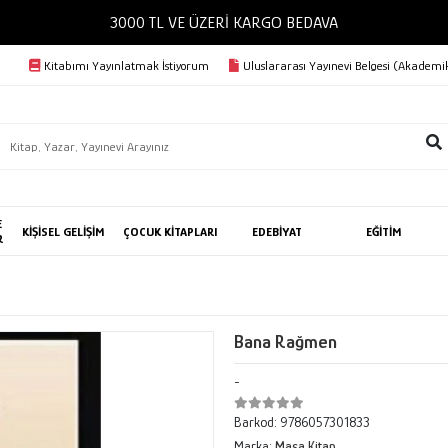
3000 TL VE ÜZERİ KARGO BEDAVA
Kitabımı Yayınlatmak İstiyorum
Uluslararası Yayınevi Belgesi (Akademik
E
KİŞİSEL GELİŞİM
ÇOCUK KİTAPLARI
EDEBİYAT
EĞİTİM
R
Bana Rağmen
-
Barkod:
9786057301833
Marka:
Masa Kitap