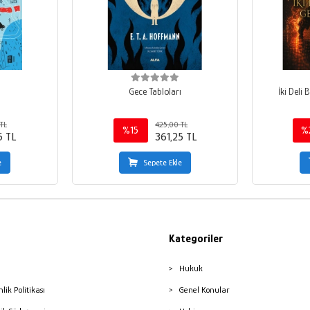
i
Gece Tabloları
İki Deli
TL
425,00 TL
%15
%
5 TL
361,25 TL
e
Sepete Ekle
Kategoriler
Hukuk
nlik Politikası
Genel Konular