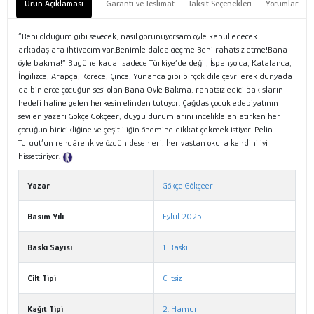
Ürün Açıklaması
Garanti ve Teslimat
Taksit Seçenekleri
Yorumlar
“Beni olduğum gibi sevecek, nasıl görünüyorsam öyle kabul edecek
arkadaşlara ihtiyacım var.Benimle dalga geçme!Beni rahatsız etme!Bana
öyle bakma!” Bugüne kadar sadece Türkiye’de değil, İspanyolca, Katalanca,
İngilizce, Arapça, Korece, Çince, Yunanca gibi birçok dile çevrilerek dünyada
da binlerce çocuğun sesi olan Bana Öyle Bakma, rahatsız edici bakışların
hedefi haline gelen herkesin elinden tutuyor. Çağdaş çocuk edebiyatının
sevilen yazarı Gökçe Gökçeer, duygu durumlarını incelikle anlatırken her
çocuğun biricikliğine ve çeşitliliğin önemine dikkat çekmek istiyor. Pelin
Turgut’un rengârenk ve özgün desenleri, her yaştan okura kendini iyi
hissettiriyor.
Tanıtım Metni
Yazar
Gökçe Gökçeer
Basım Yılı
Eylül 2025
Baskı Sayısı
1. Baskı
Cilt Tipi
Ciltsiz
Kağıt Tipi
2. Hamur