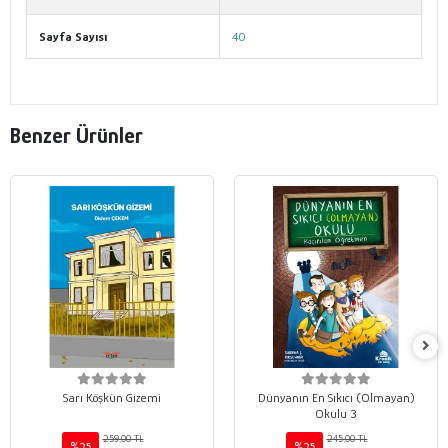
Sayfa Sayısı
40
Benzer Ürünler
Sarı Köşkün Gizemi
Dünyanın En Sıkıcı (Olmayan)
Okulu 3
259,00 TL
245,00 TL
%25
%25