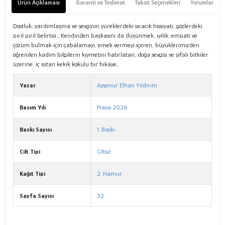
Ürün Açıklaması
Garanti ve Teslimat
Taksit Seçenekleri
Yorumlar
Dostluk, yardımlaşma ve sevginin yüreklerdeki sıcacık hissiyatı, gözlerdeki
pırıl pırıl belirtisi… Kendinden başkasını da düşünmek, iyilik, empati ve
çözüm bulmak için çabalamayı, emek vermeyi içeren, büyüklerimizden
öğrenilen kadim bilgilerin kıymetini hatırlatan, doğa sevgisi ve şifalı bitkiler
üzerine, iç ısıtan kekik kokulu bir hikâye…
Yazar
Ayşenur Elhan Yıldırım
Basım Yılı
Mayıs 2026
Baskı Sayısı
1. Baskı
Cilt Tipi
Ciltsiz
Kağıt Tipi
2. Hamur
Sayfa Sayısı
32