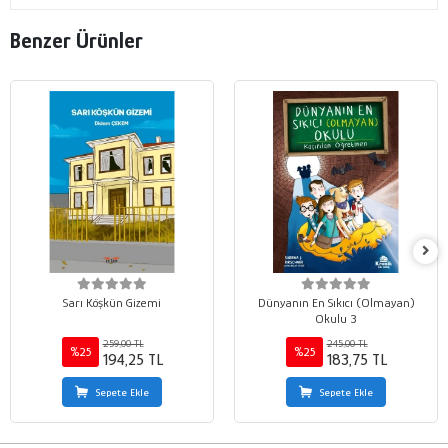
Benzer Ürünler
Sarı Köşkün Gizemi
Dünyanın En Sıkıcı (Olmayan)
Okulu 3
259,00 TL
245,00 TL
%25
%25
194,25 TL
183,75 TL
Sepete Ekle
Sepete Ekle