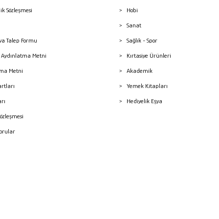
lik Sözleşmesi
Hobi
Sanat
a Talep Formu
Sağlık - Spor
sı Aydınlatma Metni
Kırtasiye Ürünleri
ma Metni
Akademik
artları
Yemek Kitapları
arı
Hediyelik Eşya
Sözleşmesi
Sorular
mleri