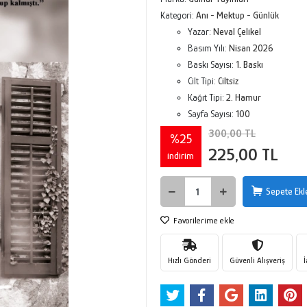
Kategori:
Anı - Mektup - Günlük
Yazar:
Neval Çelikel
Basım Yılı:
Nisan 2026
Baskı Sayısı:
1. Baskı
Cilt Tipi:
Ciltsiz
Kağıt Tipi:
2. Hamur
Sayfa Sayısı:
100
300,00 TL
%25
225,00 TL
indirim
Sepete Ekl
Favorilerime ekle
Hızlı Gönderi
Güvenli Alışveriş