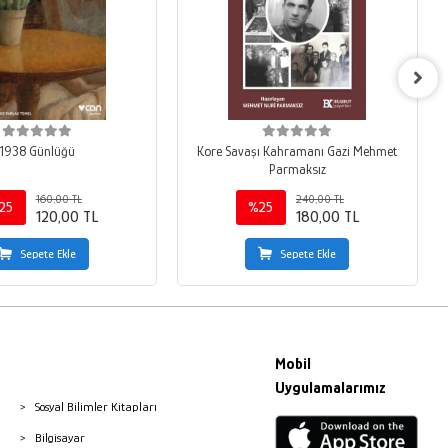
1938 Günlüğü
Kore Savaşı Kahramanı Gazi Mehmet
Parmaksız
160,00 TL
240,00 TL
25
%25
120,00 TL
180,00 TL
Sepete Ekle
Sepete Ekle
Mobil
Uygulamalarımız
Sosyal Bilimler Kitapları
Bilgisayar