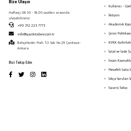
Bize Ulaşın
Kullanıcı - Üye
Haftaiçi 08:30 - 18:00 saatleri arasında
İletişim
ulaşabilirsiniz.
Akademik Kopy
+90 312 223 7773
Çerez Politika
info@gazikitabevi.com.tr
KVKK Aydınlat
Bahçelievler Mah. 53. Sok. No:29 Çankaya-
Ankara
İptal ve İade Ş
İnsan Kaynakl
Bizi Takip Edin
Mesafeli Satış 
Sıkça Sorulan 
Sipariş Takip
Havale Bildiri
Yayınevleri