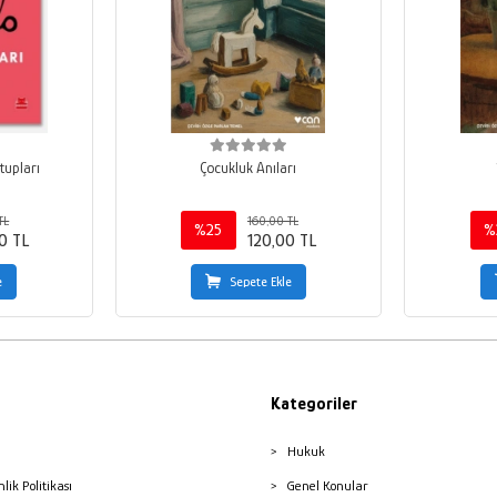
tupları
Çocukluk Anıları
TL
160,00 TL
%25
%
0 TL
120,00 TL
e
Sepete Ekle
Kategoriler
Hukuk
nlik Politikası
Genel Konular