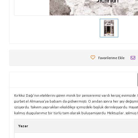
Favorilerime Ekle
Kırkkız Dağı’nın eteklerini gören minik bir penceremiz vardı kerpiç evimizd
gurbet el Almanya’ya babam da gidivermişti. O andan sonra her şey değişmiş
üzüyordu. Takvim yaprakları eksildikçe içimizdeki boşluk derinleşiyordu. Hay
kalmış duygularımız bir türlü tam olarak buluşamıyordu. Mektuplar, solmuş fot
Yazar