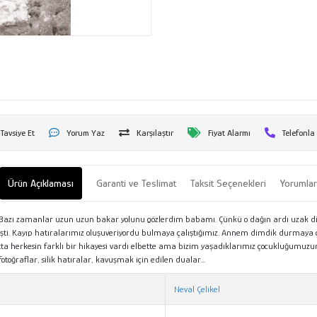
Tavsiye Et
Yorum Yaz
Karşılaştır
Fiyat Alarmı
Telefonla
Ürün Açıklaması
Garanti ve Teslimat
Taksit Seçenekleri
Yorumla
e. Bazı zamanlar uzun uzun bakar yolunu gözlerdim babamı. Çünkü o dağın ardı uzak diy
ti. Kayıp hatıralarımız oluşuveriyordu bulmaya çalıştığımız. Annem dimdik durmaya ça
atta herkesin farklı bir hikayesi vardı elbette ama bizim yaşadıklarımız çocukluğumuzu
oğraflar, silik hatıralar, kavuşmak için edilen dualar...
Neval Çelikel