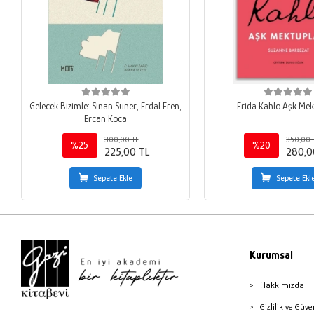
Gelecek Bizimle: Sinan Suner, Erdal Eren,
Frida Kahlo Aşk Mek
Ercan Koca
300,00 TL
350,00 
%25
%20
225,00 TL
280,0
Sepete Ekle
Sepete Ekl
Kurumsal
Hakkımızda
Gizlilik ve Güve