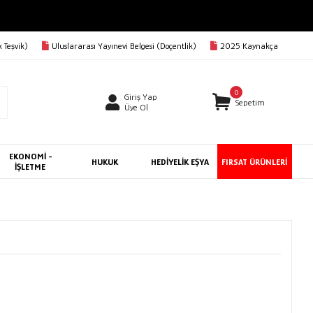
 Teşvik)
Uluslararası Yayınevi Belgesi (Doçentlik)
2025 Kaynakça
0
Giriş Yap
Sepetim
Üye Ol
EKONOMİ -
HUKUK
HEDİYELİK EŞYA
FIRSAT ÜRÜNLERİ
İŞLETME