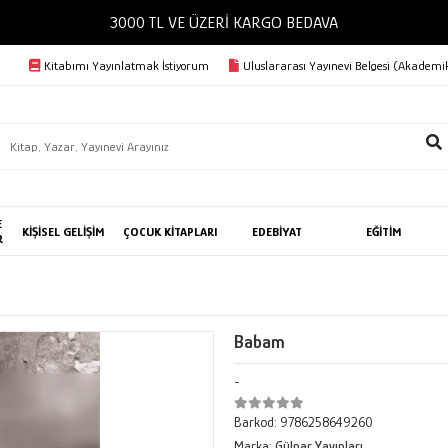
3000 TL VE ÜZERİ KARGO BEDAVA
Kitabımı Yayınlatmak İstiyorum
Uluslararası Yayınevi Belgesi (Akademik
E
KİŞİSEL GELİŞİM
ÇOCUK KİTAPLARI
EDEBİYAT
EĞİTİM
R
Babam
-
Barkod:
9786258649260
Marka:
Gülnar Yayınları