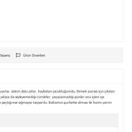
 Sipariş
Ürün Önerileri
r
arlar, özlem dolu yıllar, kaybolan çocukluğumdu. Ekmek parası için çıkılan
lışsa da söyleyemediği cümleler, yaşayamadığı günler onu içten içe
n geçtiği eve sığmayıp taşıyordu. Babamın gurbette olması ile bizim yarım