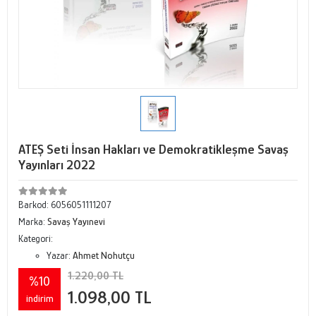
ATEŞ Seti İnsan Hakları ve Demokratikleşme Savaş
Yayınları 2022
Barkod:
6056051111207
Marka:
Savaş Yayınevi
Kategori:
Yazar:
Ahmet Nohutçu
1.220,00 TL
%10
1.098,00 TL
indirim