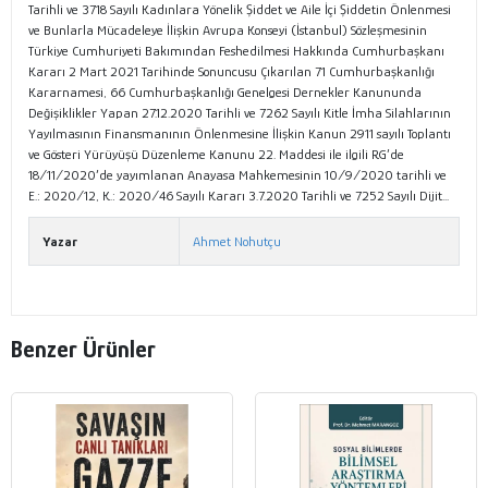
Tarihli ve 3718 Sayılı Kadınlara Yönelik Şiddet ve Aile İçi Şiddetin Önlenmesi
ve Bunlarla Mücadeleye İlişkin Avrupa Konseyi (İstanbul) Sözleşmesinin
Türkiye Cumhuriyeti Bakımından Feshedilmesi Hakkında Cumhurbaşkanı
Kararı 2 Mart 2021 Tarihinde Sonuncusu Çıkarılan 71 Cumhurbaşkanlığı
Kararnamesi, 66 Cumhurbaşkanlığı Genelgesi Dernekler Kanununda
Değişiklikler Yapan 27.12.2020 Tarihli ve 7262 Sayılı Kitle İmha Silahlarının
Yayılmasının Finansmanının Önlenmesine İlişkin Kanun 2911 sayılı Toplantı
ve Gösteri Yürüyüşü Düzenleme Kanunu 22. Maddesi ile ilgili RG’de
18/11/2020’de yayımlanan Anayasa Mahkemesinin 10/9/2020 tarihli ve
E.: 2020/12, K.: 2020/46 Sayılı Kararı 3.7.2020 Tarihli ve 7252 Sayılı Dijit...
Yazar
Ahmet Nohutçu
Benzer Ürünler