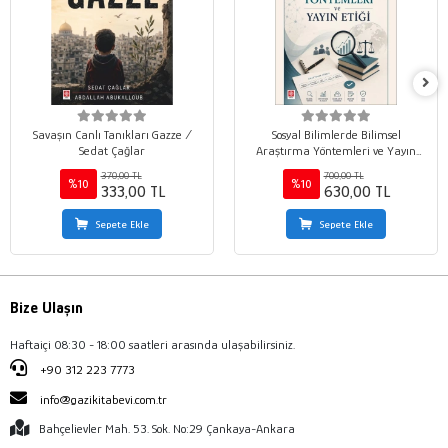
Savaşın Canlı Tanıkları Gazze /
Sosyal Bilimlerde Bilimsel
Sedat Çağlar
Araştırma Yöntemleri ve Yayın
Etiği / Mehmet Marangoz
370,00 TL
700,00 TL
%10
%10
333,00 TL
630,00 TL
Sepete Ekle
Sepete Ekle
Bize Ulaşın
Haftaiçi 08:30 - 18:00 saatleri arasında ulaşabilirsiniz.
+90 312 223 7773
info@gazikitabevi.com.tr
Bahçelievler Mah. 53. Sok. No:29 Çankaya-Ankara