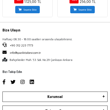
1.125,00 TL
256,00 TL
Sepete Ekle
Sepete Ekle
Bize Ulaşın
Haftaiçi 08:30 - 18:00 saatleri arasında ulaşabilirsiniz.
+90 312 223 7773
info@gazikitabevi.com.tr
Bahçelievler Mah. 53. Sok. No:29 Çankaya-Ankara
Bizi Takip Edin
Kurumsal