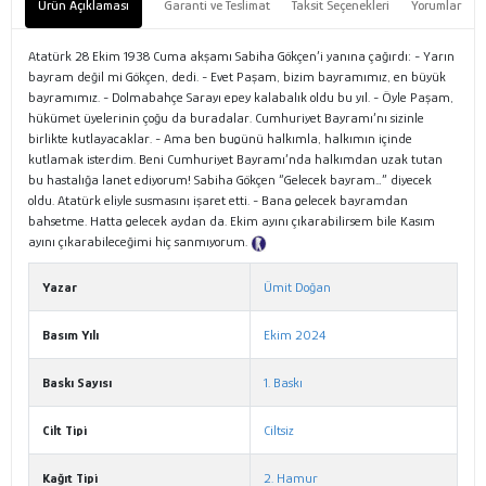
Ürün Açıklaması
Garanti ve Teslimat
Taksit Seçenekleri
Yorumlar
Atatürk 28 Ekim 1938 Cuma akşamı Sabiha Gökçen’i yanına çağırdı: - Yarın
bayram değil mi Gökçen, dedi. - Evet Paşam, bizim bayramımız, en büyük
bayramımız. - Dolmabahçe Sarayı epey kalabalık oldu bu yıl. - Öyle Paşam,
hükümet üyelerinin çoğu da buradalar. Cumhuriyet Bayramı’nı sizinle
birlikte kutlayacaklar. - Ama ben bugünü halkımla, halkımın içinde
kutlamak isterdim. Beni Cumhuriyet Bayramı’nda halkımdan uzak tutan
bu hastalığa lanet ediyorum! Sabiha Gökçen “Gelecek bayram…” diyecek
oldu. Atatürk eliyle susmasını işaret etti. - Bana gelecek bayramdan
bahsetme. Hatta gelecek aydan da. Ekim ayını çıkarabilirsem bile Kasım
ayını çıkarabileceğimi hiç sanmıyorum.
Tanıtım Metni
Yazar
Ümit Doğan
Basım Yılı
Ekim 2024
Baskı Sayısı
1. Baskı
Cilt Tipi
Ciltsiz
Kağıt Tipi
2. Hamur