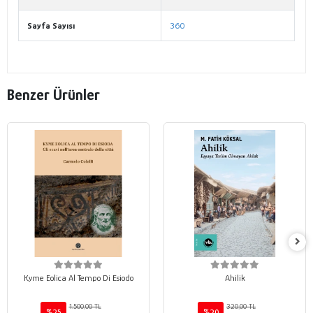
Sayfa Sayısı
360
Benzer Ürünler
Kyme Eolica Al Tempo Di Esiodo
Ahilik
1.500,00 TL
320,00 TL
%25
%20