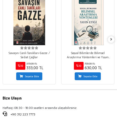
Savaşın Canlı Tanıkları Gazze /
Sosyal Bilimlerde Bilimsel
Sedat Çağlar
Araştırma Yöntemleri ve Yayın
Etiği / Mehmet Marangoz
370,00 TL
700,00 TL
%10
%10
333,00 TL
630,00 TL
Sepete Ekle
Sepete Ekle
Bize Ulaşın
Haftaiçi 08:30 - 18:00 saatleri arasında ulaşabilirsiniz.
+90 312 223 7773