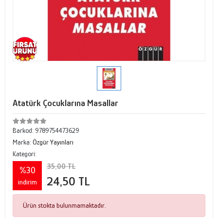
Atatürk Çocuklarına Masallar
Barkod:
9789754473629
Marka:
Özgür Yayınları
Kategori:
35,00 TL
%30
24,50 TL
indirim
Ürün stokta bulunmamaktadır.