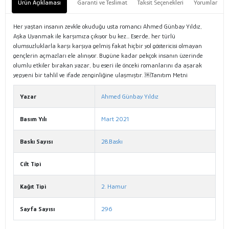
Ürün Açıklaması
Garanti ve Teslimat
Taksit Seçenekleri
Yorumlar
Her yaştan insanın zevkle okuduğu usta romancı Ahmed Günbay Yıldız,
Aşka Uyanmak ile karşımıza çıkıyor bu kez... Eserde, her türlü
olumsuzluklarla karşı karşıya gelmiş fakat hiçbir yol göstericisi olmayan
gençlerin açmazları ele alınıyor. Bugüne kadar pekçok insanın üzerinde
olumlu etkiler bırakan yazar, bu eseri ile önceki romanlarını da aşarak
yepyeni bir tahlil ve ifade zenginliğine ulaşmıştır. ￼Tanıtım Metni
Yazar
Ahmed Günbay Yıldız
Basım Yılı
Mart 2021
Baskı Sayısı
28.Baskı
Cilt Tipi
Kağıt Tipi
2. Hamur
Sayfa Sayısı
296