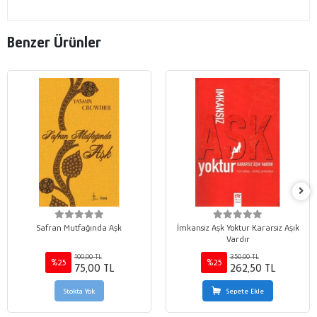
Benzer Ürünler
Safran Mutfağında Aşk
İmkansız Aşk Yoktur Kararsız Aşık
Vardır
100,00 TL
350,00 TL
%25
%25
75,00 TL
262,50 TL
Stokta Yok
Sepete Ekle