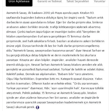
Ürün Açıklaması
Garanti ve Teslimat
Taksit Seçenekleri
Yorumlar
Asimetrik Savaş, ilk baskısını 2010 yılı Mayıs ayında yaptı. Kitabın 93.
sayfasında bugünden bakınca oldukça ilginç bir öngörü vardı. “Toplum artık
darbecilerin siyasi ajandalarını biliyor. Eğer bir darbe girişimi olsa, binlerce
arabanın askeri birlikler önünde, trafiği kilitleyeceğini söylersek abartmış
olmayız. Çünkü toplum özgürlüğün ve insanlığın tadını aldı.”Gerçekten de
kitabın yayınlanışından 6 yıl sonra gerçekleşen 15 Temmuz darbe
girişiminde, sivil halk sokaklara fırladı, bazıları arabalarını askeri birliklerin
önüne yığdı. Dünya tarihinde ilk kez bir halk darbe girişimini engellemiş
oldu.“Asimetrik Savaş, savaşmadan kazanma sanatı” diyor Nevzat Tarhan ve
bu gerçeği oldukça detay bilgilerle ve derin incelemelerle biz okurlara
yansıtıyor. Kitapta yer alan bilgiler, öngörüler, analizler hayati derecede
önemli olduğu için, Nevzat Tarhan Asimetrik Savaş kitabını yeniden ele aldı,
genişletti ve güncelledi.Toplumsal sadakat, Türkiye’de laiklik ve adalet ilişkisi,
Kolektif psikoz, Demokrasi algılamaları, ‘Babam bilir’ tarzı yönetimi,
Olgu/Algı farklılıkları, Ergenekon bitti mi, Kategorik siyasal düşünce, Yakın
tarihin travmaları, Öfkenin kadın ve erkekte etkisi, “Ordu yıpranmasın,
Türkiye yıpransın” diyemeyiz, Fobi; ‘aşırı uyarılmışlık hali’, Karıncaya tüfekle
ateş etmek, Politik psikoloji, 15 Temmuz ve Asimetrik Savaş gibi, kitabın
içinde yer alan yüzlerce konunun her biri sarsıcı, analizler ve öngörülerle
yarınlarımıza uyarıcılık yapıyor.Savaşmadan kaybetmemek için Asimetrik
Savaş’ı okumak gerek…
Tanıtım Metni