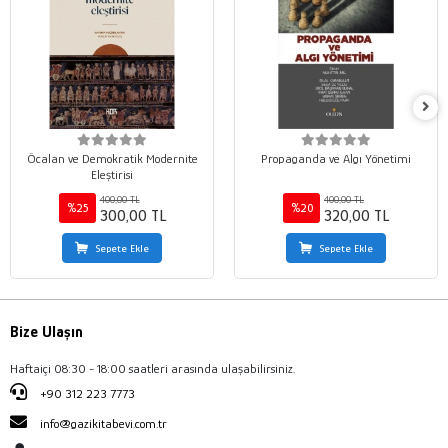
Öcalan ve Demokratik Modernite
Propaganda ve Algı Yönetimi
Eleştirisi
400,00 TL
400,00 TL
%25
%20
300,00 TL
320,00 TL
Sepete Ekle
Sepete Ekle
Bize Ulaşın
Haftaiçi 08:30 - 18:00 saatleri arasında ulaşabilirsiniz.
+90 312 223 7773
info@gazikitabevi.com.tr