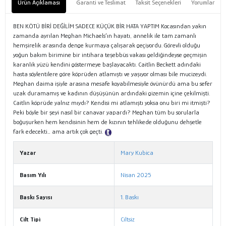
Ürün Açıklaması
Garanti ve Teslimat
Taksit Seçenekleri
Yorumlar
BEN KÖTÜ BİRİ DEĞİLİM SADECE KÜÇÜK BİR HATA YAPTIM Kocasından yakın
zamanda ayrılan Meghan Michaels’ın hayatı, annelik ile tam zamanlı
hemşirelik arasında denge kurmaya çalışarak geçiyordu. Görevli olduğu
yoğun bakım birimine bir intihara teşebbüs vakası geldiğindeyse geçmişin
karanlık yüzü kendini göstermeye başlayacaktı. Caitlin Beckett adındaki
hasta söylentilere göre köprüden atlamıştı ve yaşıyor olması bile mucizeydi.
Meghan daima işiyle arasına mesafe koyabilmesiyle övünürdü ama bu sefer
uzak duramamış ve kadının düşüşünün ardındaki gizemin içine çekilmişti.
Caitlin köprüde yalnız mıydı? Kendisi mi atlamıştı yoksa onu biri mi itmişti?
Peki böyle bir şeyi nasıl bir canavar yapardı? Meghan tüm bu sorularla
boğuşurken hem kendisinin hem de kızının tehlikede olduğunu dehşetle
fark edecekti… ama artık çok geçti.
Tanıtım Metni
Yazar
Mary Kubica
Basım Yılı
Nisan 2025
Baskı Sayısı
1. Baskı
Cilt Tipi
Ciltsiz