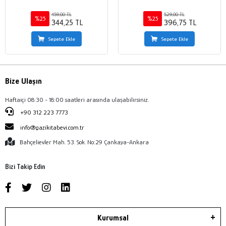
459,00 TL
529,00 TL
%25
%25
344,25 TL
396,75 TL
Sepete Ekle
Sepete Ekle
Bize Ulaşın
Haftaiçi 08:30 - 18:00 saatleri arasında ulaşabilirsiniz.
+90 312 223 7773
info@gazikitabevi.com.tr
Bahçelievler Mah. 53. Sok. No:29 Çankaya-Ankara
Bizi Takip Edin
Kurumsal