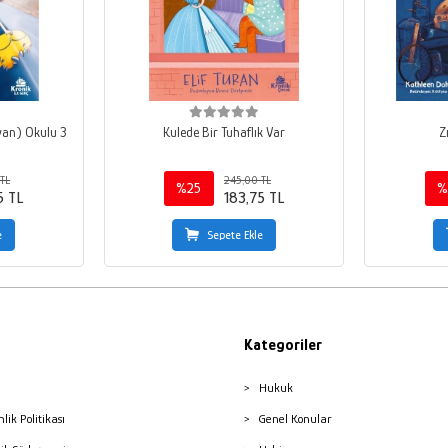
yan) Okulu 3
Kulede Bir Tuhaflık Var
Z
TL
245,00 TL
%25
%
5 TL
183,75 TL
e
Sepete Ekle
Kategoriler
Hukuk
nlik Politikası
Genel Konular