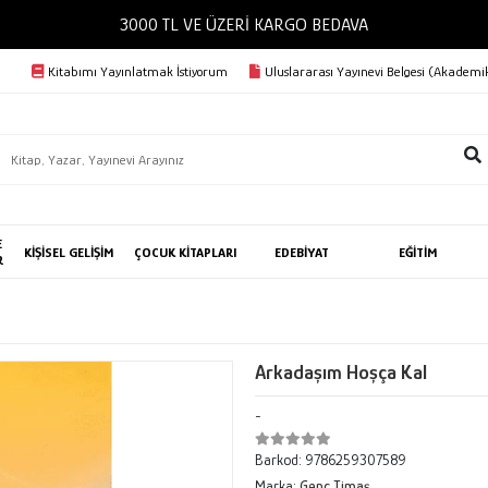
3000 TL VE ÜZERİ KARGO BEDAVA
Kitabımı Yayınlatmak İstiyorum
Uluslararası Yayınevi Belgesi (Akademik
E
KİŞİSEL GELİŞİM
ÇOCUK KİTAPLARI
EDEBİYAT
EĞİTİM
R
Arkadaşım Hoşça Kal
-
Barkod:
9786259307589
Marka:
Genç Timaş