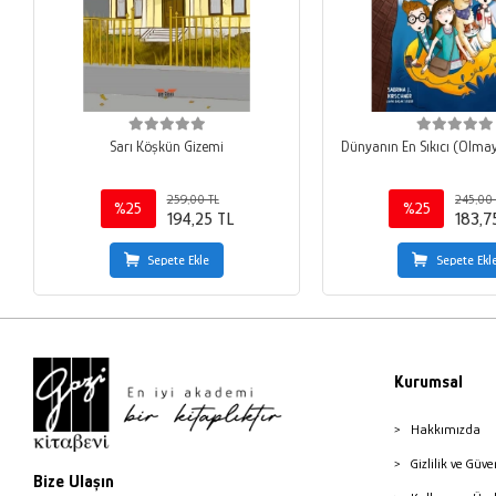
Sarı Köşkün Gizemi
Dünyanın En Sıkıcı (Olma
259,00 TL
245,00 
%25
%25
194,25 TL
183,7
Sepete Ekle
Sepete Ekl
Kurumsal
Hakkımızda
Gizlilik ve Güve
Bize Ulaşın