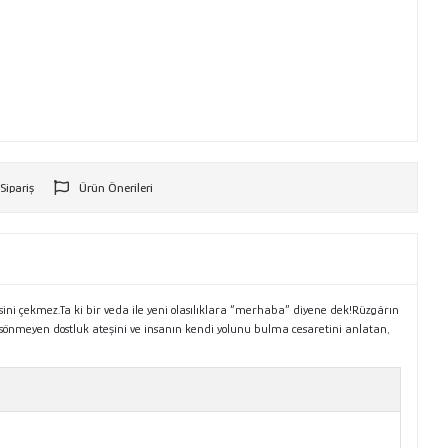
 Sipariş
Ürün Önerileri
r
sini çekmez.Ta ki bir veda ile yeni olasılıklara “merhaba” diyene dek!Rüzgârın
önmeyen dostluk ateşini ve insanın kendi yolunu bulma cesaretini anlatan,