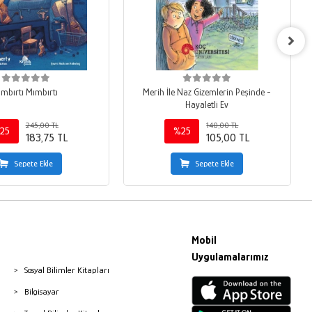
ımbırtı Mımbırtı
Merih İle Naz Gizemlerin Peşinde -
Hayaletli Ev
245,00 TL
140,00 TL
25
%25
183,75 TL
105,00 TL
Sepete Ekle
Sepete Ekle
Mobil
Uygulamalarımız
Sosyal Bilimler Kitapları
Bilgisayar