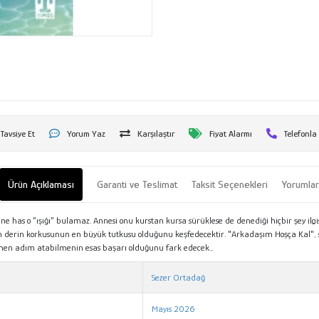
Tavsiye Et
Yorum Yaz
Karşılaştır
Fiyat Alarmı
Telefonla
Ürün Açıklaması
Garanti ve Teslimat
Taksit Seçenekleri
Yorumla
e has o “ışığı” bulamaz. Annesi onu kurstan kursa sürüklese de denediği hiçbir şey ilgi
n derin korkusunun en büyük tutkusu olduğunu keşfedecektir. "Arkadaşım Hoşça Kal", s
e rağmen adım atabilmenin esas başarı olduğunu fark edecek…
Sezer Ortadağ
Mayıs 2026