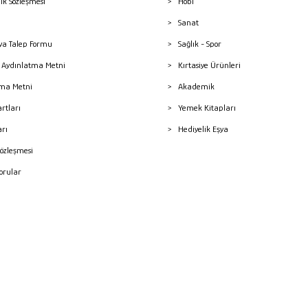
lik Sözleşmesi
Hobi
Sanat
a Talep Formu
Sağlık - Spor
sı Aydınlatma Metni
Kırtasiye Ürünleri
ma Metni
Akademik
artları
Yemek Kitapları
arı
Hediyelik Eşya
Sözleşmesi
Sorular
mleri
superKET E-ticaret ve Pazaryeri Entegrasyon Çözümleri