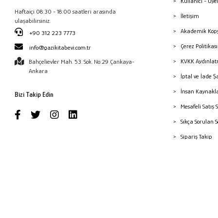
Kullanıcı - Üye
Haftaiçi 08:30 - 18:00 saatleri arasında
İletişim
ulaşabilirsiniz.
Akademik Kopy
+90 312 223 7773
Çerez Politika
info@gazikitabevi.com.tr
KVKK Aydınlat
Bahçelievler Mah. 53. Sok. No:29 Çankaya-
Ankara
İptal ve İade Ş
İnsan Kaynakl
Bizi Takip Edin
Mesafeli Satış 
Sıkça Sorulan 
Sipariş Takip
Havale Bildiri
Yayınevleri