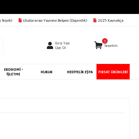
 Teşvik)
Uluslararası Yayınevi Belgesi (Doçentlik)
2025 Kaynakça
0
Giriş Yap
Sepetim
Üye Ol
EKONOMİ -
HUKUK
HEDİYELİK EŞYA
FIRSAT ÜRÜNLERİ
İŞLETME