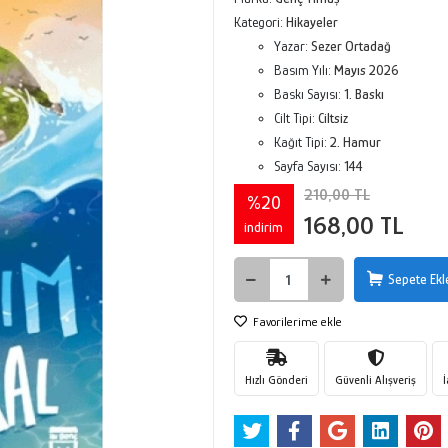
Kategori:
Hikayeler
Yazar:
Sezer Ortadağ
Basım Yılı:
Mayıs 2026
Baskı Sayısı:
1. Baskı
Cilt Tipi:
Ciltsiz
Kağıt Tipi:
2. Hamur
Sayfa Sayısı:
144
210,00 TL
%20
168,00 TL
indirim
Sepete Ekl
Favorilerime ekle
Hızlı Gönderi
Güvenli Alışveriş