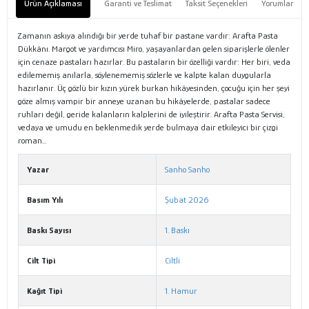
Ürün Açıklaması
Garanti ve Teslimat
Taksit Seçenekleri
Yorumlar
Zamanın askıya alındığı bir yerde tuhaf bir pastane vardır: Arafta Pasta
Dükkânı. Margot ve yardımcısı Miro, yaşayanlardan gelen siparişlerle ölenler
için cenaze pastaları hazırlar. Bu pastaların bir özelliği vardır: Her biri, veda
edilememiş anılarla, söylenememiş sözlerle ve kalpte kalan duygularla
hazırlanır. Üç gözlü bir kızın yürek burkan hikâyesinden, çocuğu için her şeyi
göze almış vampir bir anneye uzanan bu hikâyelerde, pastalar sadece
ruhları değil, geride kalanların kalplerini de iyileştirir. Arafta Pasta Servisi,
vedaya ve umudu en beklenmedik yerde bulmaya dair etkileyici bir çizgi
roman...
Yazar
Sanho Sanho
Basım Yılı
Şubat 2026
Baskı Sayısı
1. Baskı
Cilt Tipi
Ciltli
Kağıt Tipi
1. Hamur