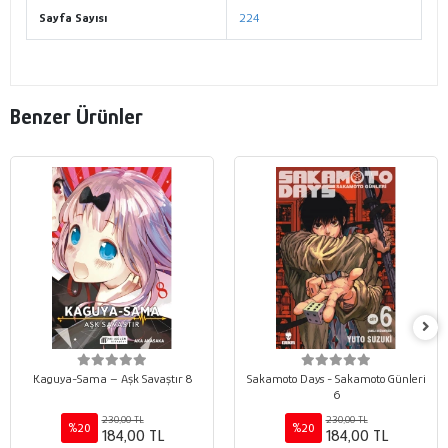
Sayfa Sayısı
224
Benzer Ürünler
Kaguya-Sama – Aşk Savaştır 8
Sakamoto Days - Sakamoto Günleri
6
230,00 TL
230,00 TL
%20
%20
184,00 TL
184,00 TL