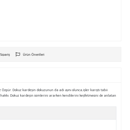
 Sipariş
Ürün Önerileri
r
kuz Özgür. Dokuz kardeşin dokuzunun da adı aynı olunca,işler karıştı tabii
me hakkı. Dokuz kardeşin isimlerini ararken kendilerini keşfetmesini de anlatan