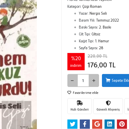
Kategori:
Çizgi Roman
Yazar:
Nergis Seli
Basım Yılı:
Temmuz 2022
Baskı Sayısı:
2. Baskı
Cilt Tipi:
Ciltsiz
Kağıt Tipi:
1. Hamur
Sayfa Sayısı:
28
220,00 TL
%20
176,00 TL
indirim
Sepete Ekl
Favorilerime ekle
Hızlı Gönderi
Güvenli Alışveriş