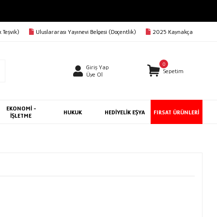
 Teşvik)
Uluslararası Yayınevi Belgesi (Doçentlik)
2025 Kaynakça
0
Giriş Yap
Sepetim
Üye Ol
EKONOMİ -
HUKUK
HEDİYELİK EŞYA
FIRSAT ÜRÜNLERİ
İŞLETME