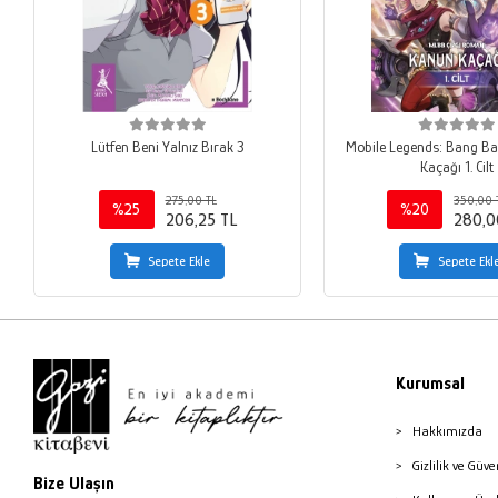
Lütfen Beni Yalnız Bırak 3
Mobile Legends: Bang B
Kaçağı 1. Cilt
275,00 TL
350,00 
%25
%20
206,25 TL
280,0
Sepete Ekle
Sepete Ekl
Kurumsal
Hakkımızda
Gizlilik ve Güve
Bize Ulaşın