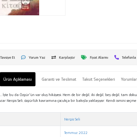
Tavsiye Et
Yorum Yaz
Karşılaştır
Fiyat Alarmı
Telefonla
Ürün Açıklaması
Garanti ve Teslimat
Taksit Seçenekleri
Yorumla
n... İşte bu da Özgür’ün var oluş hikâyesi. Hem de bir değil, iki değil, beş değil, tam do
 yazar Nergis Seli, özgürlük kavramına çocukça bir bakışla yaklaşıyor: Kendi ismini seç
etni
Nergis Seli
Temmuz 2022