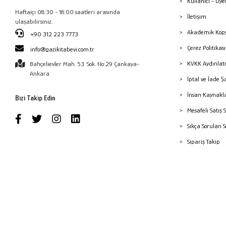
Kullanıcı - Üye
Haftaiçi 08:30 - 18:00 saatleri arasında
İletişim
ulaşabilirsiniz.
Akademik Kopy
+90 312 223 7773
Çerez Politika
info@gazikitabevi.com.tr
KVKK Aydınlat
Bahçelievler Mah. 53. Sok. No:29 Çankaya-
Ankara
İptal ve İade Ş
İnsan Kaynakl
Bizi Takip Edin
Mesafeli Satış 
Sıkça Sorulan 
Sipariş Takip
Havale Bildiri
Yayınevleri