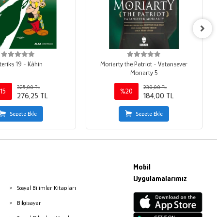
teriks 19 - Kâhin
Moriarty the Patriot - Vatansever
Moriarty 5
325,00 TL
230,00 TL
15
%20
276,25 TL
184,00 TL
Sepete Ekle
Sepete Ekle
Mobil
Uygulamalarımız
Sosyal Bilimler Kitapları
Bilgisayar