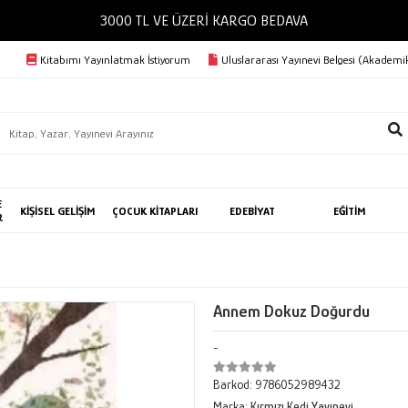
3000 TL VE ÜZERİ KARGO BEDAVA
Kitabımı Yayınlatmak İstiyorum
Uluslararası Yayınevi Belgesi (Akademik
E
KİŞİSEL GELİŞİM
ÇOCUK KİTAPLARI
EDEBİYAT
EĞİTİM
R
Annem Dokuz Doğurdu
-
Barkod:
9786052989432
Marka:
Kırmızı Kedi Yayınevi