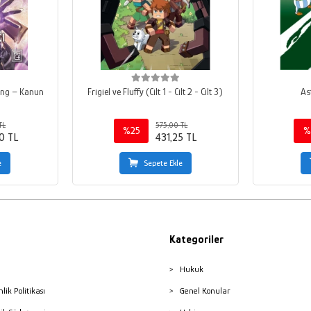
ang – Kanun
Frigiel ve Fluffy (Cilt 1 - Cilt 2 - Cilt 3)
As
TL
575,00 TL
%25
%
0 TL
431,25 TL
e
Sepete Ekle
Kategoriler
Hukuk
nlik Politikası
Genel Konular