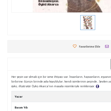
Favorilerime Ekle
Her şeyin var olmak için bir isme ihtiyacı var. İnsanların, hayvanların, eşyanı
birbirine. Günün birinde yola koyuldular, kendi isimlerinin peşinde... Sevilen
öykü, illüstratör Öykü Akarca’nın masalsı resimleriyle renkleniyor.
Tanıtım M
Yazar
Basım Yılı