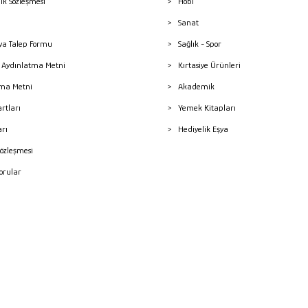
lik Sözleşmesi
Hobi
Sanat
a Talep Formu
Sağlık - Spor
sı Aydınlatma Metni
Kırtasiye Ürünleri
ma Metni
Akademik
artları
Yemek Kitapları
arı
Hediyelik Eşya
Sözleşmesi
Sorular
mleri
superKET E-ticaret ve Pazaryeri Entegrasyon Çözümleri