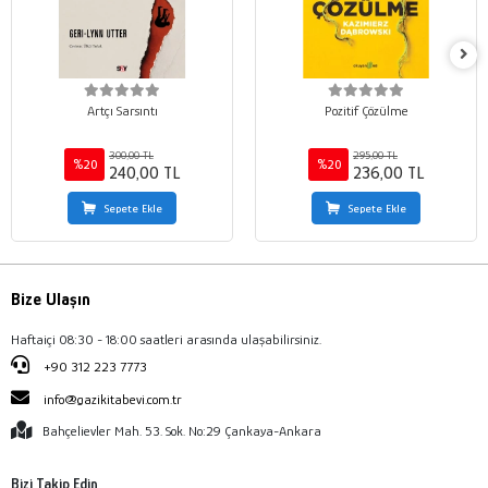
Artçı Sarsıntı
Pozitif Çözülme
300,00 TL
295,00 TL
%20
%20
240,00 TL
236,00 TL
Sepete Ekle
Sepete Ekle
Bize Ulaşın
Haftaiçi 08:30 - 18:00 saatleri arasında ulaşabilirsiniz.
+90 312 223 7773
info@gazikitabevi.com.tr
Bahçelievler Mah. 53. Sok. No:29 Çankaya-Ankara
Bizi Takip Edin