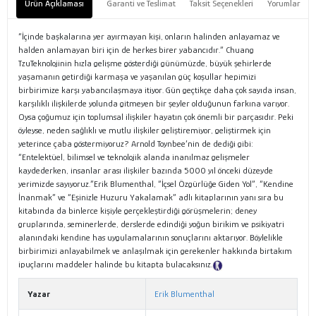
Ürün Açıklaması
Garanti ve Teslimat
Taksit Seçenekleri
Yorumlar
“İçinde başkalarına yer ayırmayan kişi, onların halinden anlayamaz ve
halden anlamayan biri için de herkes birer yabancıdır.” Chuang
TzuTeknolojinin hızla gelişme gösterdiği günümüzde, büyük şehirlerde
yaşamanın getirdiği karmaşa ve yaşanılan güç koşullar hepimizi
birbirimize karşı yabancılaşmaya itiyor. Gün geçtikçe daha çok sayıda insan,
karşılıklı ilişkilerde yolunda gitmeyen bir şeyler olduğunun farkına varıyor.
Oysa çoğumuz için toplumsal ilişkiler hayatın çok önemli bir parçasıdır. Peki
öyleyse, neden sağlıklı ve mutlu ilişkiler geliştiremiyor, geliştirmek için
yeterince çaba göstermiyoruz? Arnold Toynbee’nin de dediği gibi:
“Entelektüel, bilimsel ve teknolojik alanda inanılmaz gelişmeler
kaydederken, insanlar arası ilişkiler bazında 5000 yıl önceki düzeyde
yerimizde sayıyoruz.”Erik Blumenthal, “İçsel Özgürlüğe Giden Yol”, “Kendine
İnanmak” ve “Eşinizle Huzuru Yakalamak” adlı kitaplarının yanı sıra bu
kitabında da binlerce kişiyle gerçekleştirdiği görüşmelerin; deney
gruplarında, seminerlerde, derslerde edindiği yoğun birikim ve psikiyatri
alanındaki kendine has uygulamalarının sonuçlarını aktarıyor. Böylelikle
birbirimizi anlayabilmek ve anlaşılmak için gerekenler hakkında birtakım
ipuçlarını maddeler halinde bu kitapta bulacaksınız.
Tanıtım Metni
Yazar
Erik Blumenthal