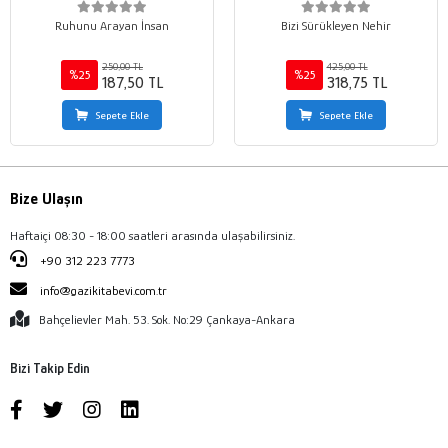
Ruhunu Arayan İnsan
Bizi Sürükleyen Nehir
250,00 TL
425,00 TL
%25
%25
187,50 TL
318,75 TL
Sepete Ekle
Sepete Ekle
Bize Ulaşın
Haftaiçi 08:30 - 18:00 saatleri arasında ulaşabilirsiniz.
+90 312 223 7773
info@gazikitabevi.com.tr
Bahçelievler Mah. 53. Sok. No:29 Çankaya-Ankara
Bizi Takip Edin