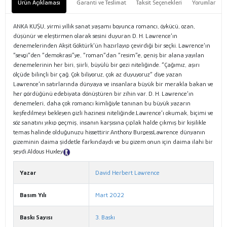
Ürün Açıklaması
Garanti ve Teslimat
Taksit Seçenekleri
Yorumlar
ANKA KUŞU, yirmi yıllık sanat yaşamı boyunca romancı, öykücü, ozan,
düşünür ve eleştirmen olarak sesini duyuran D. H. Lawrence’ın
denemelerinden Akşit Göktürk’ün hazırlayıp çevirdiği bir seçki. Lawrence’ın
“sevgi”den “demokrasi”ye, “roman”dan “resim”e, geniş bir alana yayılan
denemelerinin her biri, şiirli, büyülü bir gezi niteliğinde. “Çağımız, aşırı
ölçüde bilinçli bir çağ. Çok biliyoruz, çok az duyuyoruz” diye yazan
Lawrence’ın satırlarında dünyaya ve insanlara büyük bir merakla bakan ve
her gördüğünü edebiyata dönüştüren bir zihin var. D. H. Lawrence’ın
denemeleri, daha çok romancı kimliğiyle tanınan bu büyük yazarın
keşfedilmeyi bekleyen gizli hazinesi niteliğinde.Lawrence’ı okumak, biçimi ve
söz sanatını yıkıp geçmiş, insanın karşısına çıplak halde çıkmış bir kişilikle
temas halinde olduğunuzu hissettirir.Anthony BurgessLawrence dünyanın
gizeminin daima şiddetle farkındaydı ve bu gizem onun için daima ilahi bir
şeydi.Aldous Huxley
Tanıtım Metni
Yazar
David Herbert Lawrence
Basım Yılı
Mart 2022
Baskı Sayısı
3. Baskı