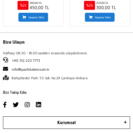
600,00 TL
375,00 TL
%25
%20
450,00 TL
300,00 TL
Sepete Ekle
Sepete Ekle
Bize Ulaşın
Haftaiçi 08:30 - 18:00 saatleri arasında ulaşabilirsiniz.
+90 312 223 7773
info@gazikitabevi.com.tr
Bahçelievler Mah. 53. Sok. No:29 Çankaya-Ankara
Bizi Takip Edin
Kurumsal