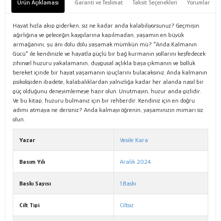
Ürün Açıklaması
Garanti ve Teslimat
Taksit Seçenekleri
Yorumlar
Hayat hızla akıp giderken, siz ne kadar anda kalabiliyorsunuz? Geçmişin
ağırlığına ve geleceğin kaygılarına kapılmadan, yaşamın en büyük
armağanını, şu ânı dolu dolu yaşamak mümkün mü? "Anda Kalmanın
Gücü" ile kendinizle ve hayatla güçlü bir bağ kurmanın yollarını keşfedecek
zihinsel huzuru yakalamanın, duygusal açlıkla başa çıkmanın ve bolluk
bereket içinde bir hayat yaşamanın ipuçlarını bulacaksınız. Anda kalmanın
psikolojiden ibadete, kalabalıklardan yalnızlığa kadar her alanda nasıl bir
güç olduğunu deneyimlemeye hazır olun. Unutmayın, huzur anda gizlidir.
Ve bu kitap, huzuru bulmanız için bir rehberdir. Kendiniz için en doğru
adımı atmaya ne dersiniz? Anda kalmayı öğrenin, yaşamınızın mimarı siz
olun.
Yazar
Vesile Kara
Basım Yılı
Aralık 2024
Baskı Sayısı
1.Baskı
Cilt Tipi
Ciltsiz