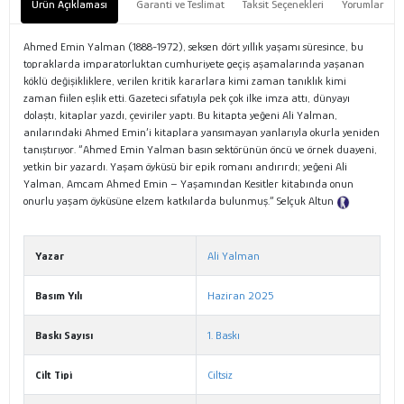
Ürün Açıklaması
Garanti ve Teslimat
Taksit Seçenekleri
Yorumlar
Ahmed Emin Yalman (1888-1972), seksen dört yıllık yaşamı süresince, bu
topraklarda imparatorluktan cumhuriyete geçiş aşamalarında yaşanan
köklü değişikliklere, verilen kritik kararlara kimi zaman tanıklık kimi
zaman fiilen eşlik etti. Gazeteci sıfatıyla pek çok ilke imza attı, dünyayı
dolaştı, kitaplar yazdı, çeviriler yaptı. Bu kitapta yeğeni Ali Yalman,
anılarındaki Ahmed Emin’i kitaplara yansımayan yanlarıyla okurla yeniden
tanıştırıyor. “Ahmed Emin Yalman basın sektörünün öncü ve örnek duayeni,
yetkin bir yazardı. Yaşam öyküsü bir epik romanı andırırdı; yeğeni Ali
Yalman, Amcam Ahmed Emin – Yaşamından Kesitler kitabında onun
onurlu yaşam öyküsüne elzem katkılarda bulunmuş.” Selçuk Altun
Tanıtım
Metni
Yazar
Ali Yalman
Basım Yılı
Haziran 2025
Baskı Sayısı
1. Baskı
Cilt Tipi
Ciltsiz