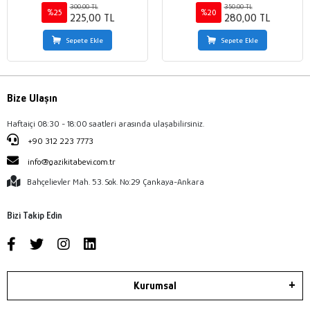
300,00 TL
350,00 TL
%25
%20
225,00 TL
280,00 TL
Sepete Ekle
Sepete Ekle
Bize Ulaşın
Haftaiçi 08:30 - 18:00 saatleri arasında ulaşabilirsiniz.
+90 312 223 7773
info@gazikitabevi.com.tr
Bahçelievler Mah. 53. Sok. No:29 Çankaya-Ankara
Bizi Takip Edin
Kurumsal